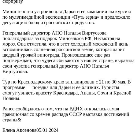
сюрпризу.
Министерство устроило для Дарьи и её компании экскурсию
по мультимедийной экспозиции «Путь зерна» и предложило
дегустацию блюд из российских продуктов.
Генеральный директор АНО Наталья Виртуозова
поблагодарила за подарок Минсельхоз РФ. Несмотря на
мороз. Она отметила, что в этот холодный московский день
вспоминилась солнечная российской земле, которая дарит
щедрый урожай винограда. Произошедшее еще раз
подтверждает, что чудеса сбываются в нашей стране, выразила
свои чувства генеральный директор АНО Наталья
Виртуозова.
Тур по Краснодарскому краю запланирован с 21 по 30 мая. В
программе — поездка для Дарьи и её близких. Туристы
смогут увидеть красоту Краснодара, Анапы, Сочи и Красной
Поляны.
Ранее сообщалось о том, что на ВДНХ открылась самая
грандиозная со времен распада СССР выставка достижений
страны&
Елена Аксенова
05.01.2024