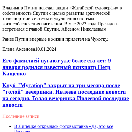
Владимир Путин передал акции «Жатайской судоверфи» в
собственность Якутии с целью развития арктической
транспортной системы и улучшения системы
жизнеобеспечения населения. В мае 2023 года Президент
встретился с главой Якутии, Айсеном Николаевым.
Ранее Путин впервые в жизни прилетел на Чукотку.
Елена Аксенова
10.01.2024
Его фамилией пугают уже более ста лет: 9
января родился известный психиатр Петр
Кащенко
Клуб "Мутабор" закрыт на три месяца после
"голой" вечеринки. Ивлеева последние новости
на сегодня. Голая вечеринка Ивлеевой последние
новости
Последние записи
В Липецке открылась фотовыставка «Да, это все
Россия»