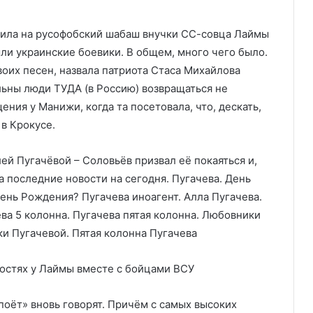
дила на русофобский шабаш внучки СС-совца Лаймы
ыли украинские боевики. В общем, много чего было.
воих песен, назвала патриота Стаса Михайлова
альны люди ТУДА (в Россию) возвращаться не
ния у Манижи, когда та посетовала, что, дескать,
в Крокусе.
остях у Лаймы вместе с бойцами ВСУ
поёт» вновь говорят. Причём с самых высоких