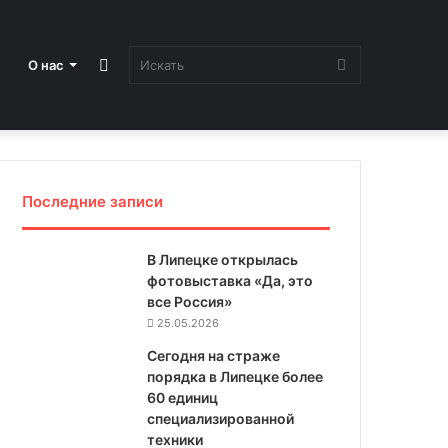
Sidebar
Искать
О нас
Последние записи
В Липецке открылась
фотовыставка «Да, это
все Россия»
25.05.2026
Сегодня на страже
порядка в Липецке более
60 единиц
специализированной
техники