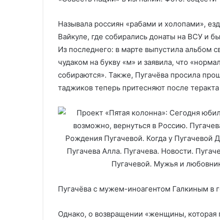
Называла россиян «рабами и холопами», ез
Вайкуле, где собирались донаты на ВСУ и б
Из последнего: в марте выпустила альбом с
чудаком на букву «м» и заявила, что «норм
собираются». Также, Пугачёва просила проще
таджиков теперь притесняют после теракта 
Пугачёва с мужем-иноагентом Галкиным в г
Однако, о возвращении «женщины, которая 