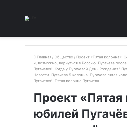
Главная
/
Общество
/
Проект «Пятая колонна»: С
и, возможно, вернуться в Россию. Пугачева посл
Пугачевой. Когда у Пугачевой День Рождения? Пуг
Новости. Пугачева 5 колонна. Пугачева пятая ко
Пугачевой. Пятая колонна Пугачева
Проект «Пятая 
юбилей Пугачёв