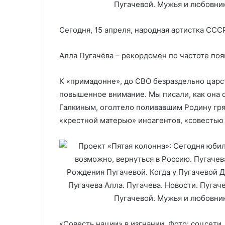
Сегодня, 15 апреля, народная артистка ССС
Алла Пугачёва – рекордсмен по частоте поя
К «примадонне», до СВО безраздельно царс
повышенное внимание. Мы писали, как она
Галкиным, оголтело поливавшим Родину гря
«крестной матерью» иноагентов, «совестью 
«Совесть нации» в изгнании. Фото: соцсети