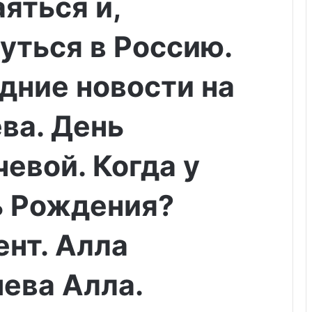
яться и,
уться в Россию.
дние новости на
ева. День
евой. Когда у
ь Рождения?
ент. Алла
чева Алла.