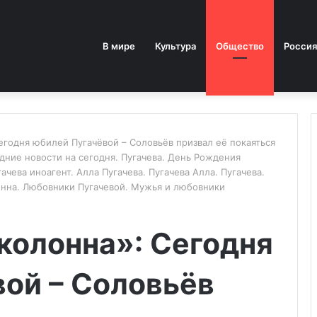
В мире
Культура
Общество
Россия
егодня юбилей Пугачёвой – Соловьёв призвал её покаяться
едние новости на сегодня. Пугачева. День Рождения
ачева иноагент. Алла Пугачева. Пугачева Алла. Пугачева.
лонна. Любовники Пугачевой. Мужья и любовники
колонна»: Сегодня
ой – Соловьёв