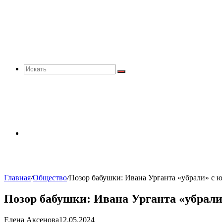
Искать
Sidebar
Главная
/
Общество
/
Позор бабушки: Ивана Урганта «убрали» с 
Позор бабушки: Ивана Урганта «убрали
Елена Аксенова
12.05.2024