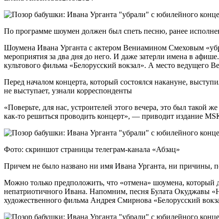
По программе шоумен должен был спеть песню, ранее исполне
Шоумена Ивана Урганта с актером Вениамином Смеховым «убра
мероприятия за два дня до него. И даже затерли имена в афи
культового фильма «Белорусский вокзал». А место ведущего В
Перед началом концерта, который состоялся накануне, выступи
не выступает, узнали корреспонденты
«Поверьте, для нас, устроителей этого вечера, это был такой ж
как-то решиться проводить концерт», — приводит издание M
Фото: скриншот страницы телеграм-канала «Абзац»
Причем не было названо ни имя Ивана Урганта, ни причины, 
Можно только предположить, что «отмена» шоумена, который
непатриотичного Ивана. Напомним, песня Булата Окуджавы «На
художественного фильма Андрея Смирнова «Белорусский вокзал