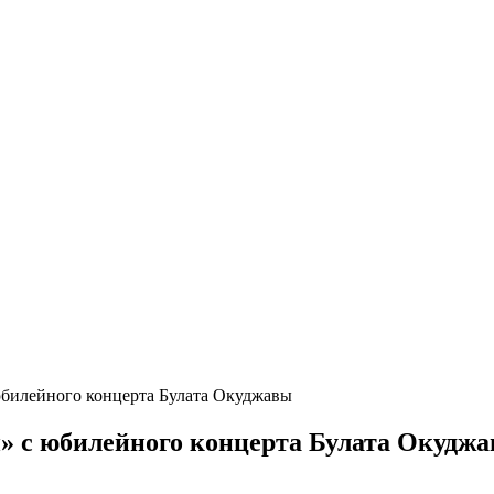
юбилейного концерта Булата Окуджавы
» с юбилейного концерта Булата Окудж