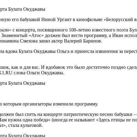
нную его бабушкой Ниной Ургант в кинофильме «Белорусский в
ли» с концерта, посвященного 100-летию известного поэта Бу
ше. Знаменитый «Атос» должен был вести программу, а Иван исп
ениамина Смехова занял актер Валерий Баринов.
ла вдова Булата Окуджавы Ольга и принесла извинения за перес
е шок, как и для вас. И вдобавок это было достаточно поздно сде
SK1.RU слова Ольги Окуджавы.
по которым организаторы изменили программу.
 должен был спеть на концерте патриотическую песню бабушки
м нужна одна победа» (иногда ее называют «Здесь птицы не по
», стала культовой.