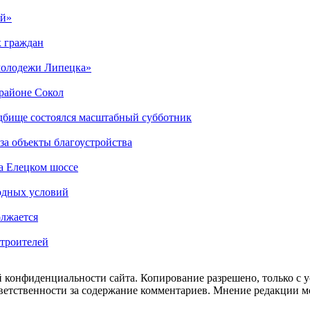
ый»
х граждан
 молодежи Липецка»
орайоне Сокол
дбище состоялся масштабный субботник
за объекты благоустройства
а Елецком шоссе
одных условий
олжается
Строителей
 конфиденциальности сайта. Копирование разрешено, только с ус
ответственности за содержание комментариев. Мнение редакции м