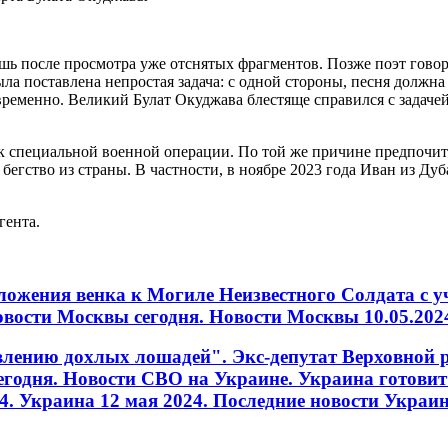
лишь после просмотра уже отснятых фрагментов. Позже поэт гово
ыла поставлена непростая задача: с одной стороны, песня должн
еменно. Великий Булат Окуджава блестяще справился с задачей.
 к специальной военной операции. По той же причине предпочи
бегство из страны. В частности, в ноябре 2023 года Иван из Дуб
гента.
ожения венка к Могиле Неизвестного Солдата с уч
овости Москвы сегодня. Новости Москвы 10.05.202
лению дохлых лошадей". Экс-депутат Верховной р
годня. Новости СВО на Украине. Украина готовит 
4. Украина 12 мая 2024. Последние новости Украин