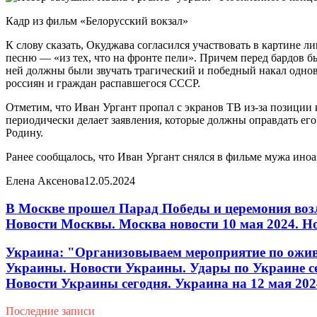
Кадр из фильм «Белорусский вокзал»
К слову сказать, Окуджава согласился участвовать в картине 
песню — «из тех, что на фронте пели». Причем перед бардов б
ней должны были звучать трагический и победный накал одновр
россиян и граждан распавшегося СССР.
Отметим, что Иван Ургант пропал с экранов ТВ из-за позиции
периодически делает заявления, которые должны оправдать его 
Родину.
Ранее сообщалось, что Иван Ургант снялся в фильме мужа иноа
Елена Аксенова
12.05.2024
В Москве прошел Парад Победы и церемония возл
Новости Москвы. Москва новости 10 мая 2024. Н
Украина: "Организовываем мероприятие по ожив
Украины. Новости Украины. Удары по Украине се
Новости Украины сегодня. Украина на 12 мая 202
Последние записи