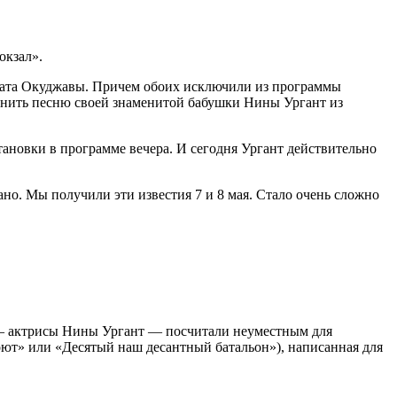
окзал».
лата Окуджавы. Причем обоих исключили из программы
олнить песню своей знаменитой бабушки Нины Ургант из
тановки в программе вечера. И сегодня Ургант действительно
лано. Мы получили эти известия 7 и 8 мая. Стало очень сложно
 — актрисы Нины Ургант — посчитали неуместным для
ют» или «Десятый наш десантный батальон»), написанная для