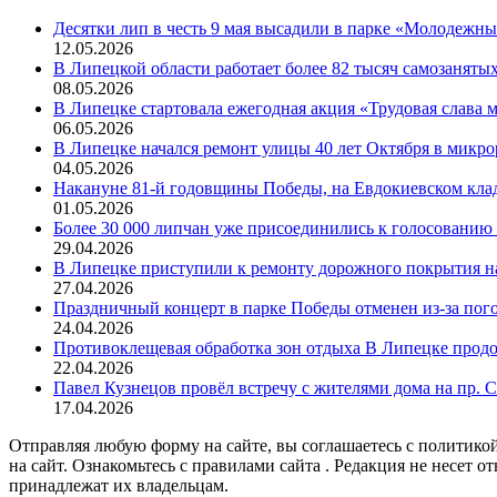
Десятки лип в честь 9 мая высадили в парке «Молодежн
12.05.2026
В Липецкой области работает более 82 тысяч самозаняты
08.05.2026
В Липецке стартовала ежегодная акция «Трудовая слава
06.05.2026
В Липецке начался ремонт улицы 40 лет Октября в микр
04.05.2026
Накануне 81-й годовщины Победы, на Евдокиевском кла
01.05.2026
Более 30 000 липчан уже присоединились к голосованию 
29.04.2026
В Липецке приступили к ремонту дорожного покрытия н
27.04.2026
Праздничный концерт в парке Победы отменен из-за пог
24.04.2026
Противоклещевая обработка зон отдыха В Липецке прод
22.04.2026
Павел Кузнецов провёл встречу с жителями дома на пр. 
17.04.2026
Отправляя любую форму на сайте, вы соглашаетесь с политикой
на сайт. Ознакомьтесь с правилами сайта . Редакция не несет 
принадлежат их владельцам.