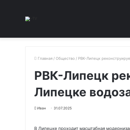
Главная
/
Общество
/
РВК-Липецк реконструируе
РВК-Липецк ре
Липецке водоз
Иван
31.07.2025
В Липецке проходит масштабная модерниза