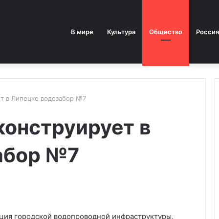
В мире
Культура
Общество
Россия
т в Липецке водозабор №7
конструирует в
абор №7
ция городской водопроводной инфраструктуры,