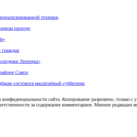
специализированной техники
оевом проезде
ый»
х граждан
 молодежи Липецка»
орайоне Сокол
дбище состоялся масштабный субботник
 конфиденциальности сайта. Копирование разрешено, только с ус
ответственности за содержание комментариев. Мнение редакции м