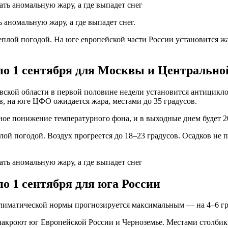
ь аномальную жару, а где выпадет снег.
еплой погодой. На юге европейской части России установится ж
 по 1 сентября для Москвы и Центрально
вской области в первой половине недели установится антицикло
в, на юге ЦФО ожидается жара, местами до 35 градусов.
нное понижение температурного фона, и в выходные днем будет 2
лой погодой. Воздух прогреется до 18–23 градусов. Осадков не
по 1 сентября для юга России
лиматической нормы прогнозируется максимальным — на 4–6 гр
акроют юг Европейской России и Черноземье. Местами столбики