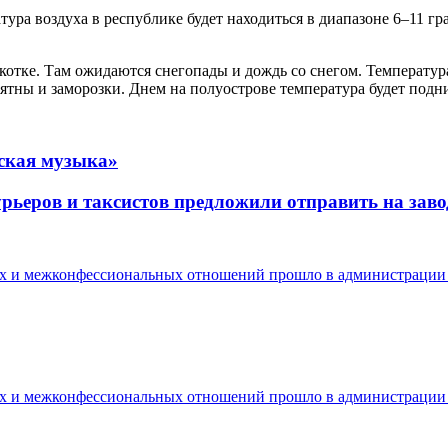
ура воздуха в республике будет находиться в диапазоне 6–11 г
котке. Там ожидаются снегопады и дождь со снегом. Температура
оятны и заморозки. Днем на полуострове температура будет подни
еская музыка»
урьеров и таксистов предложили отправить на зав
ых и межконфессиональных отношений прошло в администрации
ых и межконфессиональных отношений прошло в администрации