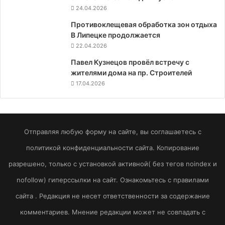
24.04.2026
Противоклещевая обработка зон отдыха
В Липецке продолжается
22.04.2026
Павел Кузнецов провёл встречу с
жителями дома на пр. Строителей
17.04.2026
Отправляя любую форму на сайте, вы соглашаетесь с
политикой конфиденциальности сайта. Копирование
разрешено, только с установкой активной( без тегов noindex и
nofollow) гиперссылки на сайт. Ознакомьтесь с правилами
сайта . Редакция не несет ответственности за содержание
комментариев. Мнение редакции может не совпадать с