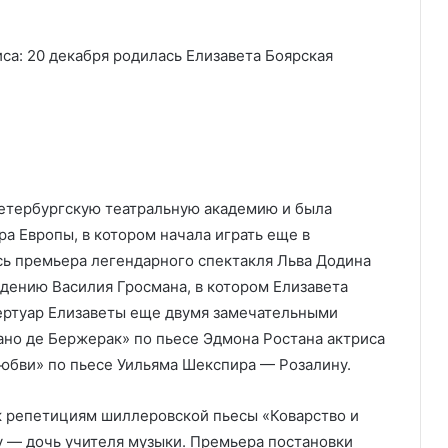
Петербургскую театральную академию и была
а Европы, в котором начала играть еще в
ась премьера легендарного спектакля Льва Додина
дению Василия Гросмана, в котором Елизавета
ертуар Елизаветы еще двумя замечательными
ано де Бержерак» по пьесе Эдмона Ростана актриса
любви» по пьесе Уильяма Шекспира — Розалину.
 к репетициям шиллеровской пьесы «Коварство и
у — дочь учителя музыки. Премьера постановки