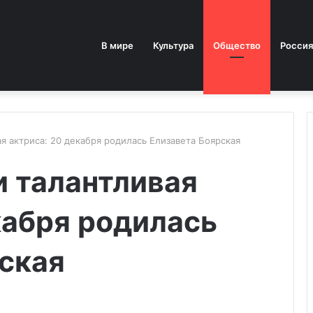
В мире
Культура
Общество
Россия
ая актриса: 20 декабря родилась Елизавета Боярская
и талантливая
кабря родилась
ская