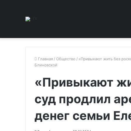
Главная
/
Общество
/
«Привыкают жить без роск
Блиновской
«Привыкают жи
cуд продлил ар
денег семьи Ел