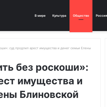
В мире
Культура
Общество
Россия
оши»: cуд продлил арест имущества и денег семьи Елены
ть без роскоши»:
ест имущества и
ены Блиновской