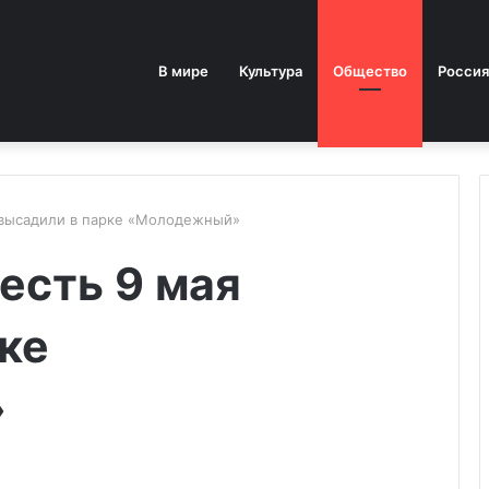
В мире
Культура
Общество
Россия
я высадили в парке «Молодежный»
честь 9 мая
ке
»