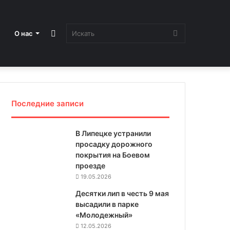
Sidebar
Искать
О нас
Последние записи
В Липецке устранили
просадку дорожного
покрытия на Боевом
проезде
19.05.2026
Десятки лип в честь 9 мая
высадили в парке
«Молодежный»
12.05.2026