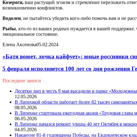
Козероги,
ваш растущий эгоизм и стремление переложить ответ
возникновению конфликтов.
Водолеи
, не пытайтесь убедить кого-либо помочь вам и не ра
Рыбы
, кто-то из ваших родных нуждается в вашей поддержке.
эмоциональное состояние.
Елена Аксенова
05.02.2024
«Батя воюет, дочка кайфует»: юные россиянки с
5 февраля исполняется 100 лет со дня рождения 
Последние записи
Десятки лип в честь 9 мая высадили в парке «Молодежн
12.05.2026
В Липецкой области работает более 82 тысяч самозаняты
08.05.2026
В Липецке стартовала ежегодная акция «Трудовая слава
06.05.2026
В Липецке начался ремонт улицы 40 лет Октября в микр
04.05.2026
Накануне 81-й годовщины Победы, на Евдокиевском кла