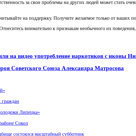
ственность за свои проблемы на других людей может стать очев
ссчитывайте на поддержку. Получите желаемое только от ваших п
 Отнеситесь внимательно к признакам необычного их поведения,
няли на видео употребление наркотиков с иконы Н
Героя Советского Союза Александра Матросова
ый»
х граждан
 молодежи Липецка»
орайоне Сокол
дбище состоялся масштабный субботник