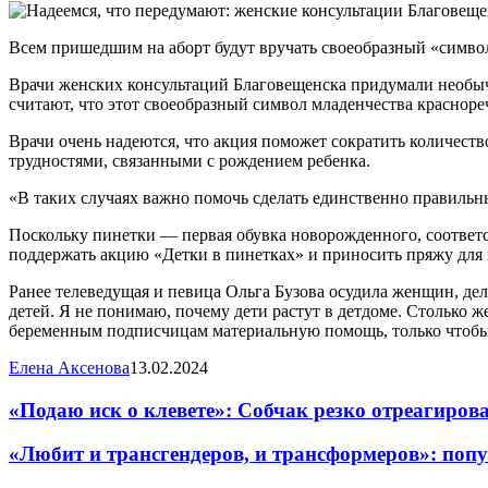
Всем пришедшим на аборт будут вручать своеобразный «симво
Врачи женских консультаций Благовещенска придумали необы
считают, что этот своеобразный символ младенчества краснор
Врачи очень надеются, что акция поможет сократить количест
трудностями, связанными с рождением ребенка.
«В таких случаях важно помочь сделать единственно правиль
Поскольку пинетки — первая обувка новорожденного, соответс
поддержать акцию «Детки в пинетках» и приносить пряжу для 
Ранее телеведущая и певица Ольга Бузова осудила женщин, де
детей. Я не понимаю, почему дети растут в детдоме. Столько 
беременным подписчицам материальную помощь, только чтобы 
Елена Аксенова
13.02.2024
«Подаю иск о клевете»: Собчак резко отреагиро
«Любит и трансгендеров, и трансформеров»: попу