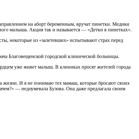
аправлением на аборт беременным, вручат пинетки. Медики
ного малыша. Акция так и называется — «Детки в пинетках».
исты, некоторые из «залетевших» испытывают страх перед
рача Благовещенской городской клинической больницы.
ердцем уже живет малыш. В клиниках просят жителей города
а жизни. И я не понимаю тех мамаш, которые бросают своих
 Зачем?» — недоумевала Бузова. Она даже предлагала своим