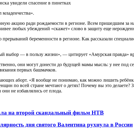
л младенчества».
чную акцию ради рождаемости в регионе. Всем пришедшим за н
ечивее любых убеждений «скажет» слово в защиту еще нерожден
во прерываний беременности в регионе. Как рассказали специал
ный выбор — в пользу жизни», — цитирует «Амурская правда» в
твенно, они могут донести до будущей мамы мысль: у нее под с
вязания первых башмачков.
лающих аборт. «Я вообще не понимаю, как можно лишить ребёнк
женщин по всей стране мечтают о детях! Почему вы это делаете?
они не избавлялись от плода.
вала на второй скандальный фильм НТВ
лярность дня святого Валентина рухнула в России