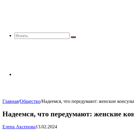
Искать
Sidebar
Главная
/
Общество
/
Надеемся, что передумают: женские консуль
Надеемся, что передумают: женские ко
Елена Аксенова
13.02.2024