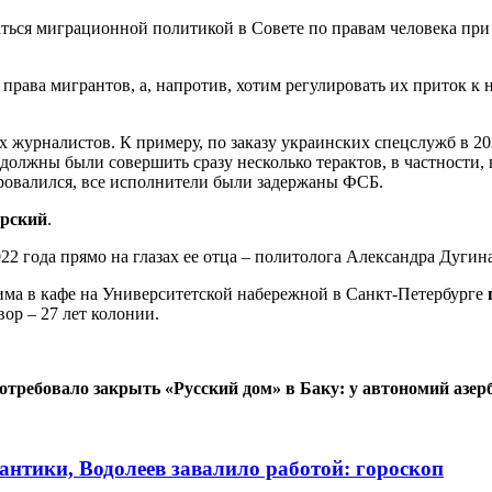
аться миграционной политикой в Совете по правам человека при п
права мигрантов, а, напротив, хотим регулировать их приток к 
их журналистов. К примеру, по заказу украинских спецслужб в 2
 должны были совершить сразу несколько терактов, в частности
ровалился, все исполнители были задержаны ФСБ.
арский
.
22 года прямо на глазах ее отца – политолога Александра Дугина
жима в кафе на Университетской набережной в Санкт-Петербурге
ор – 27 лет колонии.
требовало закрыть «Русский дом» в Баку: у автономий азер
мантики, Водолеев завалило работой: гороскоп