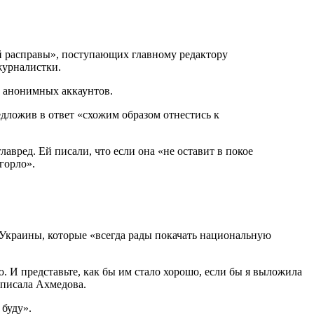
й расправы», поступающих главному редактору
журналистки.
с анонимных аккаунтов.
едложив в ответ «схожим образом отнестись к
авред. Ей писали, что если она «не оставит в покое
горло».
 Украины, которые «всегда рады покачать национальную
. И представьте, как бы им стало хорошо, если бы я выложила
аписала Ахмедова.
 буду».