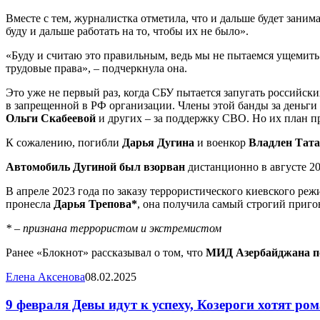
Вместе с тем, журналистка отметила, что и дальше будет заним
буду и дальше работать на то, чтобы их не было».
«Буду и считаю это правильным, ведь мы не пытаемся ущемить 
трудовые права», – подчеркнула она.
Это уже не первый раз, когда СБУ пытается запугать российск
в запрещенной в РФ организации. Члены этой банды за деньги
Ольги Скабеевой
и других – за поддержку СВО. Но их план п
К сожалению, погибли
Дарья Дугина
и военкор
Владлен Тат
Автомобиль Дугиной был взорван
дистанционно в августе 20
В апреле 2023 года по заказу террористического киевского ре
пронесла
Дарья Трепова*
, она получила самый строгий пригов
* – признана террористом и экстремистом
Ранее «Блокнот» рассказывал о том, что
МИД Азербайджана по
Елена Аксенова
08.02.2025
9 февраля Девы идут к успеху, Козероги хотят ро