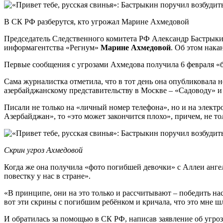
В СК РФ разберутся, кто угрожал Марине Ахмедовой
Председатель Следственного комитета РФ Александр Бастрыкин
информагентства «Регнум»
Марине Ахмедовой
. Об этом нака
Первые сообщения с угрозами Ахмедова получила 6 февраля «б
Сама журналистка отметила, что в тот день она опубликовала 
азербайджанскому представительству в Москве – «Садоводу» и
Писали не только на «личный номер телефона», но и на электро
Азербайджан», то «это может закончится плохо», причем, не тол
Скрин угроз Ахмедовой
Когда же она получила «фото погибшей девочки» с Аллеи ангел
повестку у нас в стране».
«В принципе, они на это только и рассчитывают – победить на
вот эти скрины с погибшим ребёнком и кричала, что это мне шл
И обратилась за помощью в СК РФ, написав заявление об угрозах