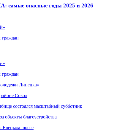
: самые опасные годы 2025 и 2026
ый»
х граждан
ый»
х граждан
 молодежи Липецка»
орайоне Сокол
дбище состоялся масштабный субботник
за объекты благоустройства
а Елецком шоссе