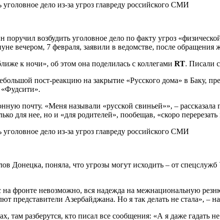
 поручил возбудить уголовное дело по факту угроз «физическо
нуне вечером, 7 февраля, заявили в ведомстве, после обращения 
лиже к ночи», об этом она поделилась с коллегами
RT
. Писали 
небольшой пост-реакцию на закрытие «Русского дома» в Баку, пр
 «Фудсити».
нную почту. «Меня называли «русской свиньей»», – рассказала гл
ько для нее, но и «для родителей», пообещав, «скоро перерезать 
ов Донецка, поняла, что угрозы могут исходить – от спецслужб
с на фронте невозможно, вся надежда на межнациональную резню
ют представители Азербайджана. Но я так делать не стала», – н
, там разберутся, кто писал все сообщения: «А я даже гадать не