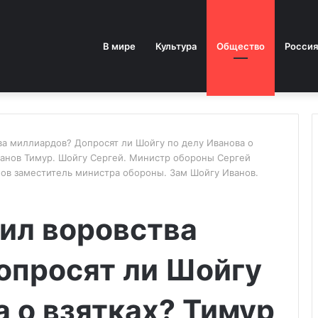
В мире
Культура
Общество
Россия
ва миллиардов? Допросят ли Шойгу по делу Иванова о
Иванов Тимур. Шойгу Сергей. Министр обороны Сергей
нов заместитель министра обороны. Зам Шойгу Иванов.
ил воровства
опросят ли Шойгу
а о взятках? Тимур