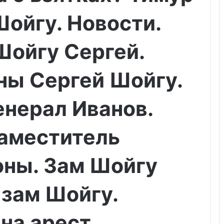
Шойгу. Новости.
Шойгу Сергей.
ны Сергей Шойгу.
енерал Иванов.
заместитель
оны. Зам Шойгу
 зам Шойгу.
на арест.