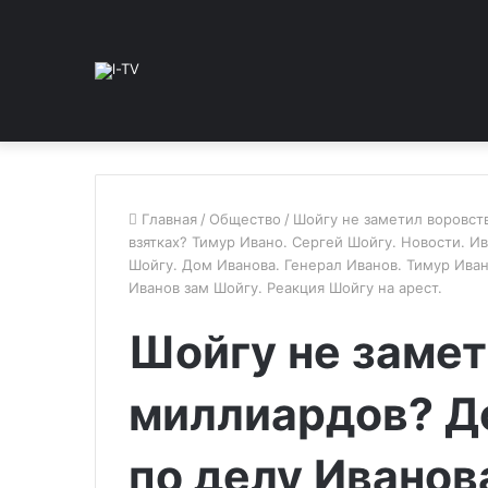
Главная
/
Общество
/
Шойгу не заметил воровст
взятках? Тимур Ивано. Сергей Шойгу. Новости. 
Шойгу. Дом Иванова. Генерал Иванов. Тимур Ива
Иванов зам Шойгу. Реакция Шойгу на арест.
Шойгу не замет
миллиардов? Д
по делу Иванов