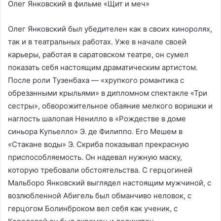
Олег Янковский в фильме «Щит и меч»
Олег Янковский был убедителен как в своих киноролях,
так и в театральных работах. Уже в начале своей
карьеры, работая в саратовском театре, он сумел
показать себя настоящим драматическим артистом.
После роли Тузенбаха — «хрупкого романтика с
обрезанными крыльями» в дипломном спектакле «Три
сестры», обворожительное обаяние мелкого воришки и
наглость шалопая Ненилло в «Рождестве в доме
синьора Купьелло» Э. де Филиппо. Его Мешем в
«Стакане воды» Э. Скриба показывал прекрасную
приспособляемость. Он надевал нужную маску,
которую требовали обстоятельства. С герцогиней
Мальборо Янковский выглядел настоящим мужчиной, с
возлюбленной Абигель был обманчиво неловок, с
герцогом Болинброком вел себя как ученик, с