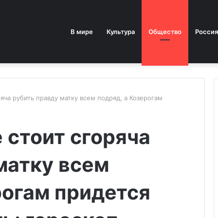
В мире
Культура
Общество
Россия
ряча рубить правду матку всем подряд, а Козерогам
е стоит сгоряча
матку всем
рогам придется