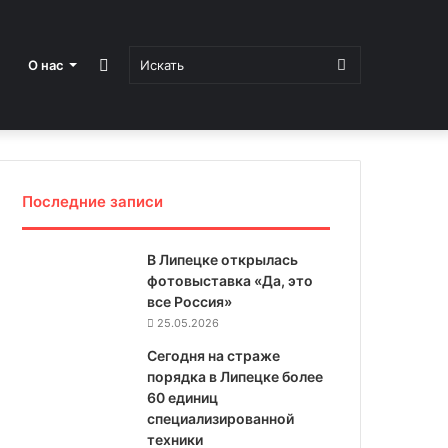
Sidebar
Искать
О нас
Последние записи
В Липецке открылась
фотовыставка «Да, это
все Россия»
25.05.2026
Сегодня на страже
порядка в Липецке более
60 единиц
специализированной
техники