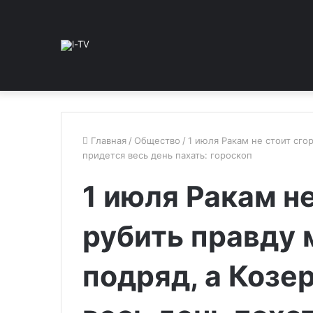
Главная
/
Общество
/
1 июля Ракам не стоит сго
придется весь день пахать: гороскоп
1 июля Ракам н
рубить правду 
подряд, а Козе