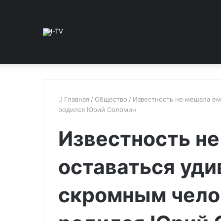
Главная
/
Общество
/
Известность не мешала ем
родился Юрий Соломин
Известность н
оставаться уди
скромным чело