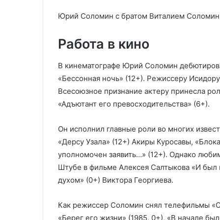
Юрий Соломин с братом Виталием Соломи
Работа в кино
В кинематографе Юрий Соломин дебютировал
«Бессонная ночь» (12+). Режиссеру Исидор
Всесоюзное признание актеру принесла ро
«Адъютант его превосходительства» (6+).
Он исполнил главные роли во многих извест
«Дерсу Узала» (12+) Акиры Куросавы, «Блока
уполномочен заявить…» (12+). Однако люб
Штубе в фильме Алексея Салтыкова «И был в
духом» (0+) Виктора Георгиева.
Как режиссер Соломин снял телефильмы «Ск
«Берег его жизни» (1985, 0+), «В начале бы