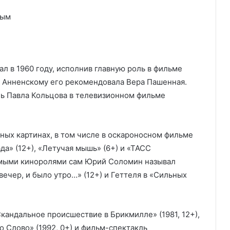
ным
 в 1960 году, исполнив главную роль в фильме
у Анненскому его рекомендовала Вера Пашенная.
ль Павла Кольцова в телевизионном фильме
ных картинах, в том числе в оскароносном фильме
да» (12+), «Летучая мышь» (6+) и «ТАСС
имыми киноролями сам Юрий Соломин называл
ечер, и было утро…» (12+) и Геттеля в «Сильных
андальное происшествие в Брикмилле» (1981, 12+),
ло Слово» (1992, 0+) и фильм-спектакль