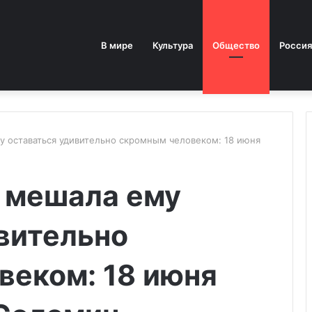
В мире
Культура
Общество
Россия
у оставаться удивительно скромным человеком: 18 июня
е мешала ему
вительно
веком: 18 июня