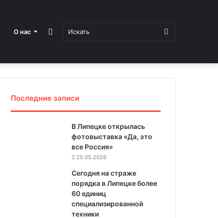
Sidebar
Искать
О нас
Последние записи
В Липецке открылась
фотовыставка «Да, это
все Россия»
25.05.2026
Сегодня на страже
порядка в Липецке более
60 единиц
специализированной
техники