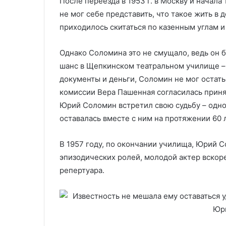
После переезда в 1953 г. в Москву и начал
не мог себе представить, что такое жить в
приходилось скитаться по казенным углам и
Однако Соломина это не смущало, ведь он б
шанс в Щепкинском театральном училище – п
документы и деньги, Соломин не мог остать
комиссии Вера Пашенная согласилась принят
Юрий Соломин встретил свою судьбу – однок
оставалась вместе с ним на протяжении 60 
В 1957 году, по окончании училища, Юрий С
эпизодических ролей, молодой актер вскоре
репертуара.