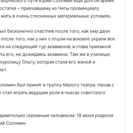
а творческого пути Юрий Соломин еще долгое время
 достатке – приехавшему из Читы провинциалу
 жить в очень стесненных материальных условиях.
ыл бесконечно счастлив после того, как ему дали
осле того, как у них с отцом на вокзале украли все
ся на следующий тур экзаменов, и глава приемной
ь его, не дожидаясь экзамена. Там же в училище
урсницу Ольгу, которая стала его женой и
лет.
оломин был принят в труппу Малого театра. Начав с
 стал играть ведущие роли в пьесах советского