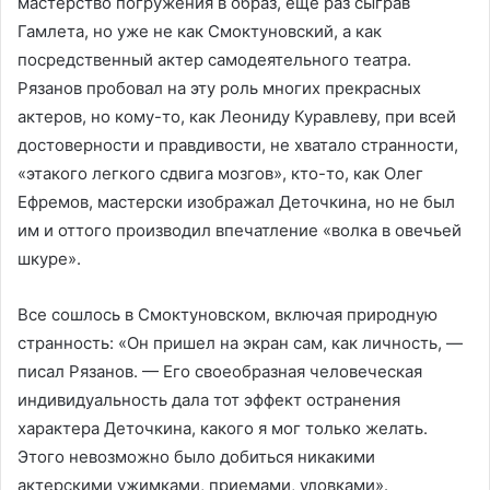
мастерство погружения в образ, еще раз сыграв
Гамлета, но уже не как Смоктуновский, а как
посредственный актер самодеятельного театра.
Рязанов пробовал на эту роль многих прекрасных
актеров, но кому-то, как Леониду Куравлеву, при всей
достоверности и правдивости, не хватало странности,
«этакого легкого сдвига мозгов», кто-то, как Олег
Ефремов, мастерски изображал Деточкина, но не был
им и оттого производил впечатление «волка в овечьей
шкуре».
Все сошлось в Смоктуновском, включая природную
странность: «Он пришел на экран сам, как личность, —
писал Рязанов. — Его своеобразная человеческая
индивидуальность дала тот эффект остранения
характера Деточкина, какого я мог только желать.
Этого невозможно было добиться никакими
актерскими ужимками, приемами, уловками».