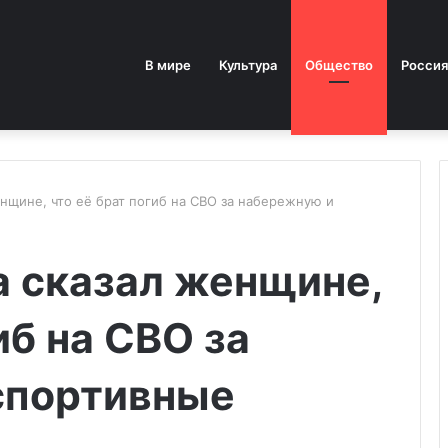
В мире
Культура
Общество
Россия
щине, что её брат погиб на СВО за набережную и
 сказал женщине,
иб на СВО за
спортивные