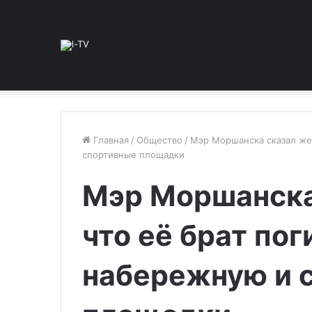
Главная
/
Общество
/
Мэр Моршанска сказал жен
спортивные площадки
Мэр Моршанска
что её брат пог
набережную и 