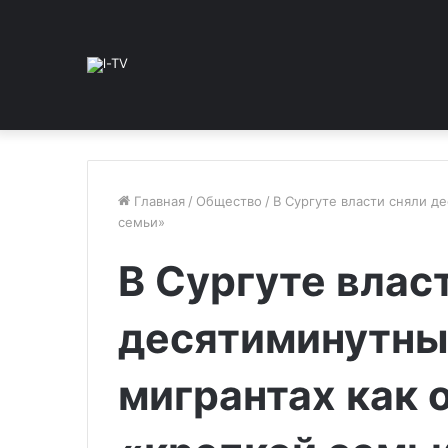
Главная
/
Общество
/
В Сургуте власти сняли д
семьи»
В Сургуте влас
десятиминутны
мигрантах как 