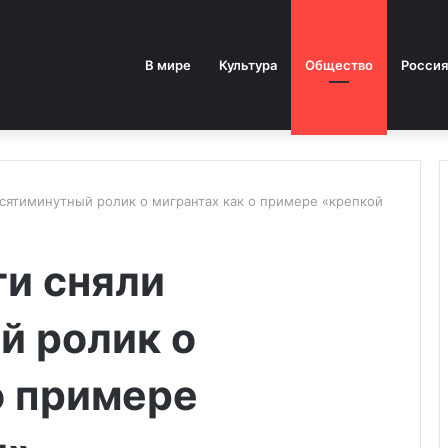
В мире
Культура
Общество
Россия
есятиминутный ролик о мигрантах как о примере «крепкой
ти сняли
й ролик о
о примере