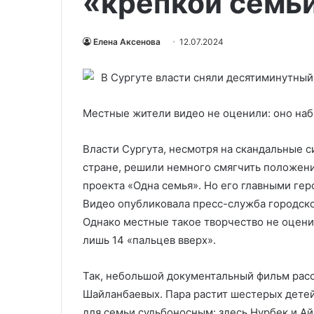
«крепкой семь
Елена Аксенова
12.07.2024
Местные жители видео не оценили: оно наб
Власти Сургута, несмотря на скандальные 
стране, решили немного смягчить положени
проекта «Одна семья». Но его главными гер
Видео опубликовала пресс-служба городск
Однако местные такое творчество не оценил
лишь 14 «пальцев вверх».
Так, небольшой документальный фильм рас
Шайланбаевых. Пара растит шестерых детей,
для семьи судьбоносным: здесь Нурбек и Ай