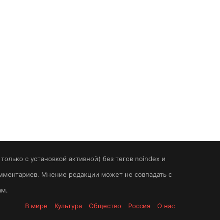
олько с установкой активной( без тегов noindex и
комментариев. Мнение редакции может не совпадать с
ам.
В мире
Культура
Общество
Россия
О нас