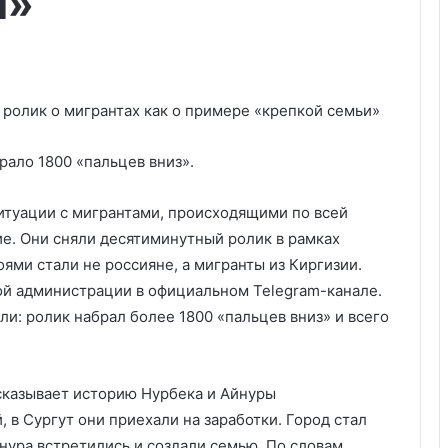
и»
рало 1800 «пальцев вниз».
ситуации с мигрантами, происходящими по всей
е. Они сняли десятиминутный ролик в рамках
оями стали не россияне, а мигранты из Киргизии.
ой администрации в официальном Telegram-канале.
и: ролик набрал более 1800 «пальцев вниз» и всего
сказывает историю Нурбека и Айнуры
 в Сургут они приехали на заработки. Город стал
нура встретились и создали семью. По словам