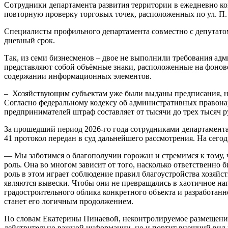
Сотрудники департамента развития территории в ежедневно к
повторную проверку торговых точек, расположенных по ул. П.
Специалисты профильного департамента совместно с депутато
дневный срок.
Так, из семи бизнесменов – двое не выполнили требования адм
представляют собой объёмные знаки, расположенные на фоново
содержании информационных элементов.
– Хозяйствующим субъектам уже были выданы предписания, но 
Согласно федеральному кодексу об административных правона
предпринимателей штраф составляет от тысячи до трех тысяч ру
За прошедший период 2026-го года сотрудниками департамента 
41 протокол передан в суд дальнейшего рассмотрения. На сего
— Мы заботимся о благополучии горожан и стремимся к тому, 
роль. Она во многом зависит от того, насколько ответственно
роль в этом играет соблюдение правил благоустройства хозяй
являются вывески. Чтобы они не превращались в хаотичное на
градостроительного облика конкретного объекта и разработанно
станет его логичным продолжением.
По словам Екатерины Пинаевой, неконтролируемое размещение
действительно важной информации, но и портит внешний вид 