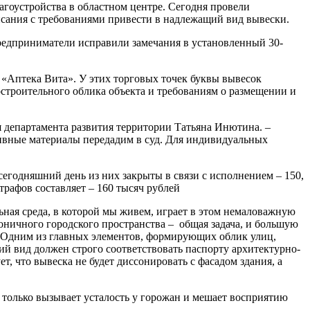
гоустройства в областном центре. Сегодня провели
исания с требованиями привести в надлежащий вид вывески.
редприниматели исправили замечания в установленный 30-
ь «Аптека Вита». У этих торговых точек буквы вывесок
строительного облика объекта и требованиям о размещении и
 департамента развития территории Татьяна Инютина. –
ивные материалы передадим в суд. Для индивидуальных
егодняшний день из них закрыты в связи с исполнением – 150,
рафов составляет – 160 тысяч рублей
ная среда, в которой мы живем, играет в этом немаловажную
моничного городского пространства – общая задача, и большую
 – Одним из главных элементов, формирующих облик улиц,
ий вид должен строго соответствовать паспорту архитектурно-
, что вывеска не будет диссонировать с фасадом здания, а
только вызывает усталость у горожан и мешает восприятию