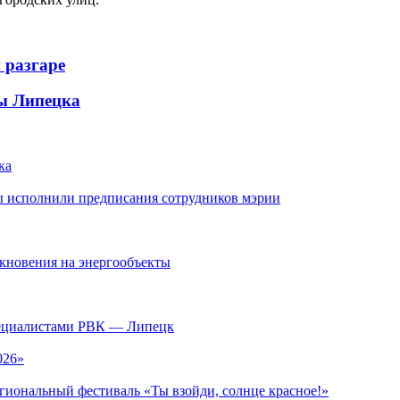
 разгаре
ы Липецка
ка
ны исполнили предписания сотрудников мэрии
кновения на энергообъекты
специалистами РВК — Липецк
026»
иональный фестиваль «Ты взойди, солнце красное!»