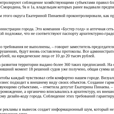
онтролируют соблюдение хозяйствующими субъектами правил бла
 Смородина, 9а и 1а, владельцам которых ранее выдавали предп
м этого округа Екатериной Пинаевой проконтролировали, как п
инистрации города. Это компания «Бустер голд» и аптечная сет
й подложке, что не соответствуют паспорту архитектурно-градо
требования не выполнены, – говорит заместитель председателя
рушениях, будут вновь составлены протоколы. Все администрат
блей, на юридические лица от 10 до 20 тысяч рублей.
развития территории выдано более 360 таких предписаний. На с
дняшний момент 18 решений судов уже получено, общая сумма шт
чтобы каждый чувствовал себя комфортно нашем городе. Визуаль
 бизнес подходит к внешнему виду своих объектов. Создание гар
ствующими субъектами, – отметила депутат Екатерина Пинаева.
громождение, а органично вписывались в архитектуру, их внешн
му дизайн-коду города. Соблюдение этих требований гарантирует
 рекламы и вывесок создает информационный шум, который не 
городских улиц.