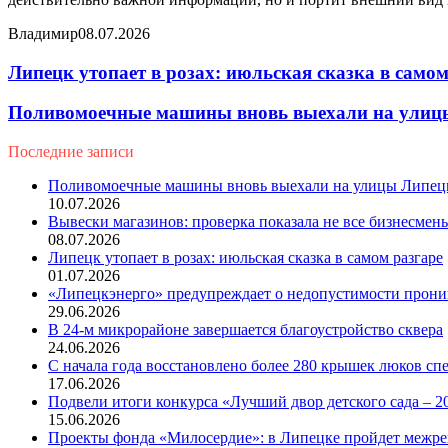
Владимир
08.07.2026
Липецк утопает в розах: июльская сказка в самом
Поливомоечные машины вновь выехали на улиц
Последние записи
Поливомоечные машины вновь выехали на улицы Липец
10.07.2026
Вывески магазинов: проверка показала не все бизнесме
08.07.2026
Липецк утопает в розах: июльская сказка в самом разгаре
01.07.2026
«Липецкэнерго» предупреждает о недопустимости прони
29.06.2026
В 24-м микрорайоне завершается благоустройство сквера
24.06.2026
С начала года восстановлено более 280 крышек люков 
17.06.2026
Подвели итоги конкурса «Лучший двор детского сада – 2
15.06.2026
Проекты фонда «Милосердие»: в Липецке пройдет межрег