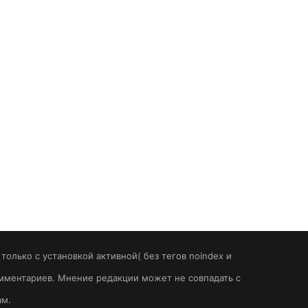
олько с установкой активной( без тегов noindex и
комментариев. Мнение редакции может не совпадать с
ам.