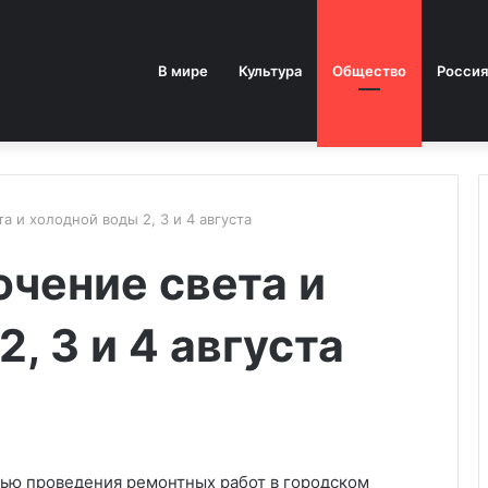
В мире
Культура
Общество
Россия
 и холодной воды 2, 3 и 4 августа
чение света и
, 3 и 4 августа
остью проведения ремонтных работ в городском