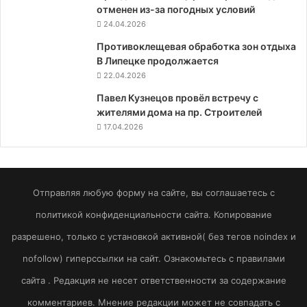
отменен из-за погодных условий
24.04.2026
Противоклещевая обработка зон отдыха
В Липецке продолжается
22.04.2026
Павел Кузнецов провёл встречу с
жителями дома на пр. Строителей
17.04.2026
Отправляя любую форму на сайте, вы соглашаетесь с
политикой конфиденциальности сайта. Копирование
разрешено, только с установкой активной( без тегов noindex и
nofollow) гиперссылки на сайт. Ознакомьтесь с правилами
сайта . Редакция не несет ответственности за содержание
комментариев. Мнение редакции может не совпадать с