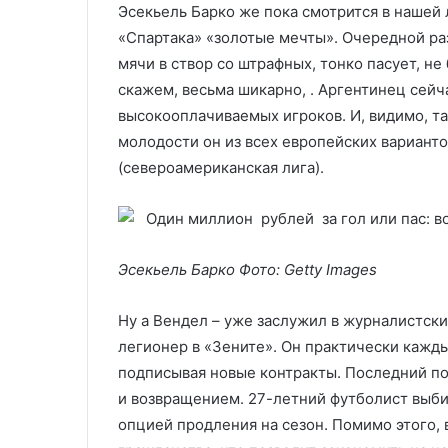
Эсекьель Барко же пока смотрится в нашей 
«Спартака» «золотые мечты». Очередной р
мячи в створ со штрафных, тонко пасует, не
скажем, весьма шикарно, . Аргентинец сейч
высокооплачиваемых игроков. И, видимо, та
молодости он из всех европейских вариант
(североамериканская лига).
Эсекьель Барко Фото: Getty Images
Ну а Вендел – уже заслужил в журналистск
легионер в «Зените». Он практически каждый
подписывая новые контракты. Последний под
и возвращением. 27-летний футболист выбил
опцией продления на сезон. Помимо этого,