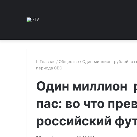
Главная
/
Общество
/
Один миллион рублей за г
периода СВО
Один миллион р
пас: во что пре
российский фу