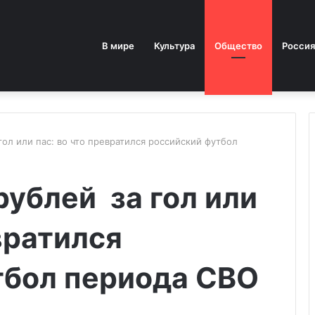
В мире
Культура
Общество
Россия
ол или пас: во что превратился российский футбол
ублей за гол или
вратился
тбол периода СВО