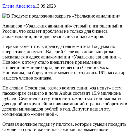
Елена Аксенова
13.09.2023
Авиапарк «Уральских авиалиний» старый и изношенный в
России, что создает проблемы не только для бизнеса
авиакомпании, но и для безопасности пассажиров.
Первый заместитель председателя комитета Госдумы по
энергетике, депутат Валерий Селезнев довольно резко
высказался в адрес авиакомпании «Уральские авиалинии».
Поводом к этому стало внештатное приземление
в пшеничном поле борта, летевшего из Сочи в Омск.
Напомним, на борту в этот момент находились 161 пассажир
и шесть членов экипажа.
По словам Селезнева, размер компенсации «за испуг» всем
пассажирам севшего в поле Airbus составит 15,9 миллиона
рублей. Селезнев возмутился ничтожностью этой выплаты
для одной из крупнейших авиакомпаний страны с оборотом в
десятки миллиардов рублей в год. Депутат назвал эту
компенсацию «копеечной».
Отдавая должное подвигу пилотов, которые сумели посадить
самолет и спасти жизни пассажиров, парламентарий