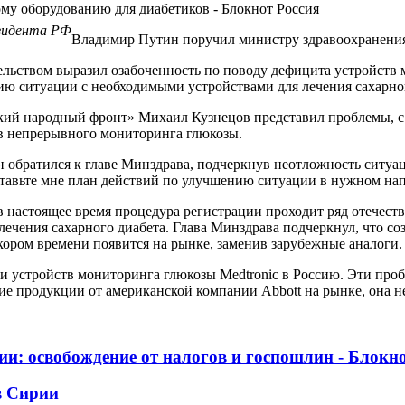
езидента РФ
Владимир Путин поручил министру здравоохранения
ельством выразил озабоченность по поводу дефицита устройств
ю ситуации с необходимыми устройствами для лечения сахарног
кий народный фронт» Михаил Кузнецов представил проблемы, с
тв непрерывного мониторинга глюкозы.
н обратился к главе Минздрава, подчеркнув неотложность ситуа
ставьте мне план действий по улучшению ситуации в нужном на
 в настоящее время процедура регистрации проходит ряд отече
лечения сахарного диабета. Глава Минздрава подчеркнул, что со
ором времени появится на рынке, заменив зарубежные аналоги.
ми устройств мониторинга глюкозы Medtronic в Россию. Эти про
 продукции от американской компании Abbott на рынке, она не п
: освобождение от налогов и госпошлин - Блокно
в Сирии