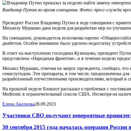
Владимир Путин во время совещания. Фото: пресс-служба пр
Президент России Владимир Путин в ходе совещания с правит
Михаилу Мурашко дана неделя для разработки мер по улучшени
На совещании, руководитель исполкома партии «Общероссийс
диабетом. Особое внимание было уделено недостатку устройс
В ответ на выступление господина Кузнецова, президент Пути
представлена «Народным фронтом», и в течение недели предо
Михаил Мурашко, отвечая на запрос президента, сообщил, что
семаглутидом. Эти препараты, в том числе, предназначены для 
разработанный отечественными производителями, который в ск
На прошлой неделе Блокнот рассказал о проблемах с поставка
Medtronic в ограничительный список США. Несмотря на наличие
Елена Аксенова
28.09.2023
Участники СВО получают невероятные привилегии
30 сентября 2015 года началась операция России 