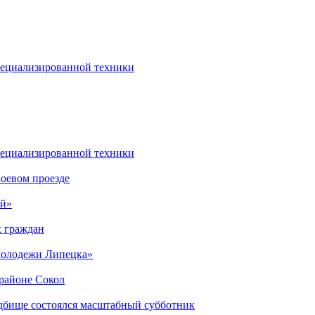
специализированной техники
специализированной техники
оевом проезде
ый»
х граждан
 молодежи Липецка»
орайоне Сокол
дбище состоялся масштабный субботник