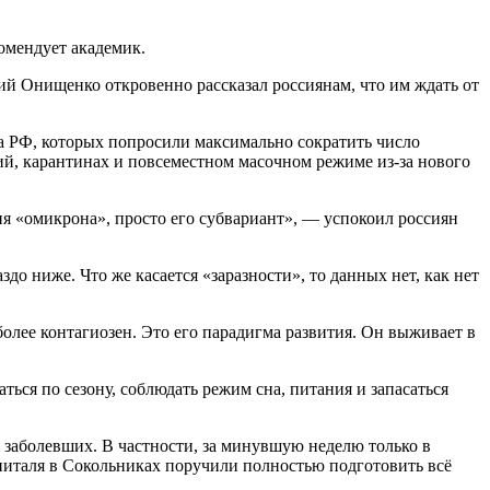
комендует академик.
ий Онищенко откровенно рассказал россиянам, что им ждать от
ва РФ, которых попросили максимально сократить число
ний, карантинах и повсеместном масочном режиме из-за нового
ия «омикрона», просто его субвариант», — успокоил россиян
до ниже. Что же касается «заразности», то данных нет, как нет
олее контагиозен. Это его парадигма развития. Он выживает в
ься по сезону, соблюдать режим сна, питания и запасаться
а заболевших. В частности, за минувшую неделю только в
спиталя в Сокольниках поручили полностью подготовить всё