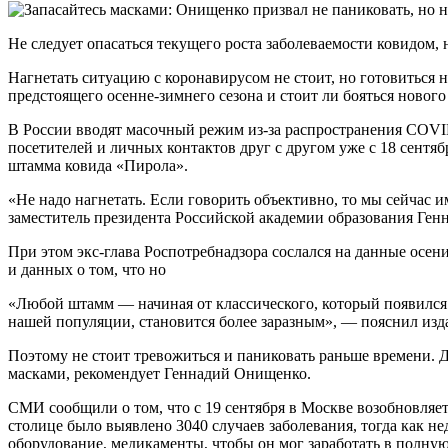
Не следует опасаться текущего роста заболеваемости ковидом, 
Нагнетать ситуацию с коронавирусом не стоит, но готовиться
предстоящего осенне-зимнего сезона и стоит ли бояться новог
В России вводят масочный режим из-за распространения COVID
посетителей и личных контактов друг с другом уже с 18 сентя
штамма ковида «Пирола».
«Не надо нагнетать. Если говорить объективно, то мы сейчас 
заместитель президента Российской академии образования Ге
При этом экс-глава Роспотребнадзора сослался на данные осени
и данных о том, что но
«Любой штамм — начиная от классического, который появился 
нашей популяции, становится более заразным», — пояснил из
Поэтому не стоит тревожиться и паниковать раньше времени. Д
масками, рекомендует Геннадий Онищенко.
СМИ сообщили о том, что с 19 сентября в Москве возобновляет
столице было выявлено 3040 случаев заболевания, тогда как н
оборудование, медикаменты, чтобы он мог заработать в полную