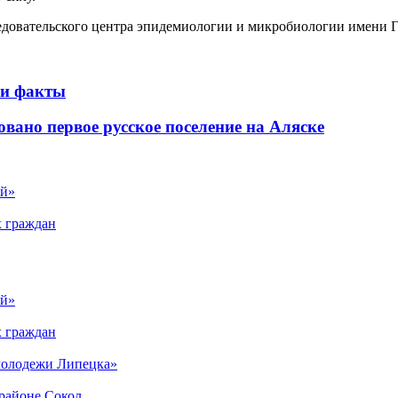
довательского центра эпидемиологии и микробиологии имени Га
 и факты
овано первое русское поселение на Аляске
ый»
х граждан
ый»
х граждан
 молодежи Липецка»
орайоне Сокол