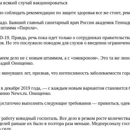
но соблюдать рекомендации по защите здоровья все же стоит, ре
 надо. Бывший главный санитарный врач России академик Геннад
о штамма «Пирола».
-19. Правда, речь пока идет только о сотрудниках правительст
бря. Но это послужило поводом для слухов о введении ограниче
имеем дело не с новым штаммом, а с «омикроном». Это та же лин
ннадий Онищенко.
 минувших лет, признав, что интенсивность заболеваемости гораз
в декабре 2019 года, — с каждым новым вариантом становится б
данию News.ru. Онищенко.
остаточно выполнять следующие требования — привиться, одеват
 работу ковидный госпиталь. Все дело в резком росте количеств
еделей раньше их было в полтора раза меньше. Медперсоналу го
 силу.