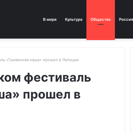
В мире
Культура
Общество
Россия
ль «Тыквенная каша» прошел в Липецке
ком фестиваль
ша» прошел в