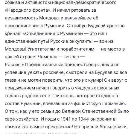
созыва и активистом национал-демократического
«Народного фронта». И начал ратовать за
независимость Молдовы и дальнейшее её
присоединение к Румынии. С трибун Будулай яростно
кричал: «Объединение с Румынией — это наш
единственный путь! Русские оккупанты — вон из
Молдовы! Угнетателям и поработителям — не место в
нашей стране! Чемодан — вокзал —
Россия!» Провинциальные приднестровцы, как и не
успевшие уехать россияне, смотрели на Будулая во все
глаза и не могли поверить, что это их кумир! Он вдруг с
придыханием начал говорить о чудесных школьных
годах в родном селе Глинжены, которое входило в
состав Румынии, воевавшей за фашистскую Германию.
О том, как у его семьи до Великой Отечественной было
своё хозяйство. И годы с 1941 по 1944 он хранит в
памяти как самые прекрасные! Но пришли большевики,