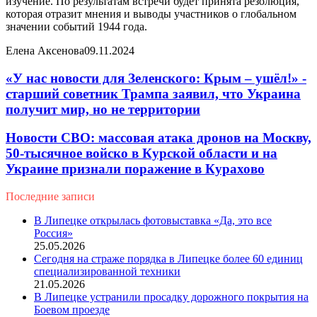
изучение. По результатам встречи будет принята резолюция,
которая отразит мнения и выводы участников о глобальном
значении событий 1944 года.
Елена Аксенова
09.11.2024
«У нас новости для Зеленского: Крым – ушёл!» -
старший советник Трампа заявил, что Украина
получит мир, но не территории
Новости СВО: массовая атака дронов на Москву,
50-тысячное войско в Курской области и на
Украине признали поражение в Курахово
Последние записи
В Липецке открылась фотовыставка «Да, это все
Россия»
25.05.2026
Сегодня на страже порядка в Липецке более 60 единиц
специализированной техники
21.05.2026
В Липецке устранили просадку дорожного покрытия на
Боевом проезде