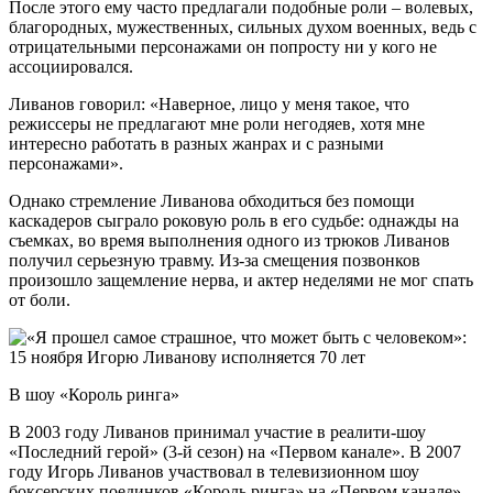
После этого ему часто предлагали подобные роли – волевых,
благородных, мужественных, сильных духом военных, ведь с
отрицательными персонажами он попросту ни у кого не
ассоциировался.
Ливанов говорил: «Наверное, лицо у меня такое, что
режиссеры не предлагают мне роли негодяев, хотя мне
интересно работать в разных жанрах и с разными
персонажами».
Однако стремление Ливанова обходиться без помощи
каскадеров сыграло роковую роль в его судьбе: однажды на
съемках, во время выполнения одного из трюков Ливанов
получил серьезную травму. Из-за смещения позвонков
произошло защемление нерва, и актер неделями не мог спать
от боли.
В шоу «Король ринга»
В 2003 году Ливанов принимал участие в реалити-шоу
«Последний герой» (3-й сезон) на «Первом канале». В 2007
году Игорь Ливанов участвовал в телевизионном шоу
боксерских поединков «Король ринга» на «Первом канале»,