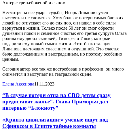
Актер с третьей женой и сыном
Несмотря на все удары судьбы, Игорь Ливанов сумел
выстоять и не сломаться. Хотя боль от потери самых близких
людей не отпускает его до сих пор, он нашел в себе силы
вернуться к жизни. Только после 50 лет он смог обрести
душевный покой и семейное счастье: его третья супруга Ольга
родила ему двоих сыновей, Тимофея и Илью, которые
подарили ему новый смысл жизни. Этот брак стал для
Ливанова настоящим спасением и отдушиной. Это счастье
было долгожданным и выстраданным, но поэтому особенно
ценным.
Сегодня актер все так же востребован в профессии, он много
снимается и выступает на театральной сцене.
Елена Аксенова
11.11.2023
“В случае потери отца на СВО детям сразу
предоставят жилье”. Глава Приморья дал
интервью “Блокноту”
«Крипта цивилизации:» ученые ищут под
Сфинксом в Египте тайные комнаты