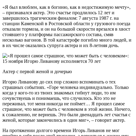
«Я был влюблен, как в богиню, как в недостижимую мечту»,
– признавался актер. Это счастье продлилось 12 лет и
завершилось трагическим финалом: 7 августа 1987 г. на
станции Каменской в Ростовской области у грузового поезда
отказали тормоза, и он на большой скорости врезался в хвост
стоявшего у платформы пассажирского состава, смяв
несколько вагонов. В той катастрофе погибло много людей, и
в их числе оказались супруга актера и их 8-летняя дочь.
Актер с первой женой и дочерью
Игорю Ливанову до сих пор сложно вспоминать о тех
страшных событиях. «Горе человека индивидуально. Только
когда у кого-то из твоих знакомых гибнут люди, то им
сочувствуешь и понимаешь, что случилось. Кто это не
переживал, тот меня никогда не поймет… Я прошел самое
страшное, что может быть с человеком в этой жизни. Ничего,
к сожалению, не вернешь. Это были двенадцать лет счастья с
женой, которые закончились в один миг», – говорит актер.
На протяжении долгого времени Игорь Ливанов не мог
прийти в себя после этой трагедии, а вернуться к жизни ему