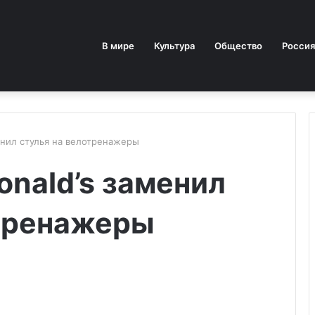
В мире
Культура
Общество
Россия
енил стулья на велотренажеры
nald’s заменил
отренажеры