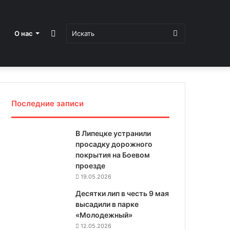
Sidebar
Искать
О нас
Последние записи
В Липецке устранили
просадку дорожного
покрытия на Боевом
проезде
19.05.2026
Десятки лип в честь 9 мая
высадили в парке
«Молодежный»
12.05.2026