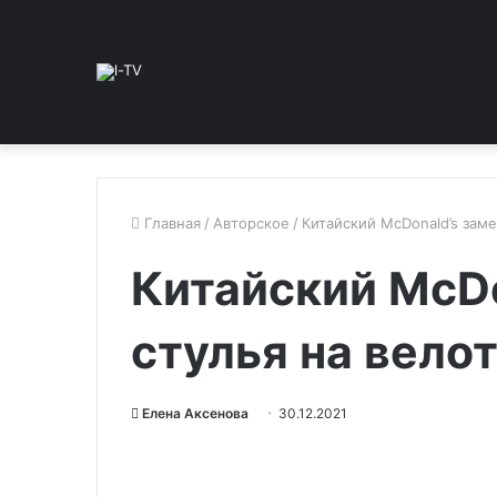
Главная
/
Авторское
/
Китайский McDonald’s зам
Китайский McDo
стулья на вел
Елена Аксенова
30.12.2021