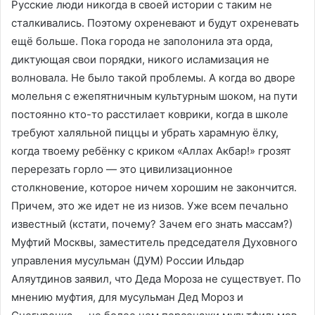
Русские люди никогда в своей истории с таким не
сталкивались. Поэтому охреневают и будут охреневать
ещё больше. Пока города не заполонила эта орда,
диктующая свои порядки, никого исламизация не
волновала. Не было такой проблемы. А когда во дворе
молельня с ежепятничным культурным шоком, на пути
постоянно кто-то расстилает коврики, когда в школе
требуют халяльной пиццы и убрать харамную ёлку,
когда твоему ребёнку с криком «Аллах Акбар!» грозят
перерезать горло — это цивилизационное
столкновение, которое ничем хорошим не закончится.
Причем, это же идет не из низов. Уже всем печально
известный (кстати, почему? Зачем его знать массам?)
Муфтий Москвы, заместитель председателя Духовного
управления мусульман (ДУМ) России Ильдар
Аляутдинов заявил, что Деда Мороза не существует. По
мнению муфтия, для мусульман Дед Мороз и