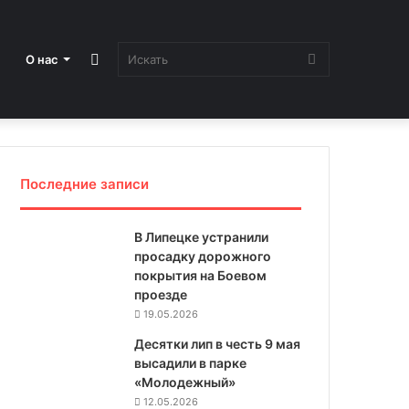
Sidebar
Искать
О нас
Последние записи
В Липецке устранили
просадку дорожного
покрытия на Боевом
проезде
19.05.2026
Десятки лип в честь 9 мая
высадили в парке
«Молодежный»
12.05.2026