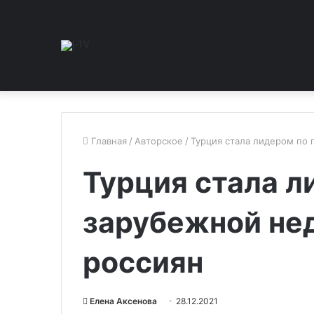
Главная
/
Авторское
/
Турция стала лидером по
Турция стала л
зарубежной не
россиян
Елена Аксенова
28.12.2021