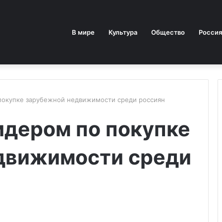
В мире
Культура
Общество
Россия
 покупке зарубежной недвижимости среди россиян
идером по покупке
движимости среди