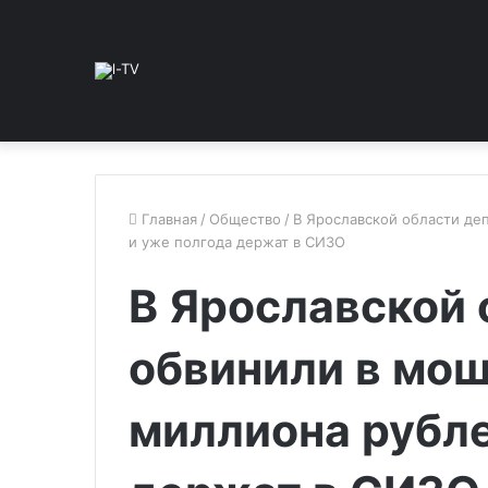
Главная
/
Общество
/
В Ярославской области де
и уже полгода держат в СИЗО
В Ярославской 
обвинили в мош
миллиона рубле