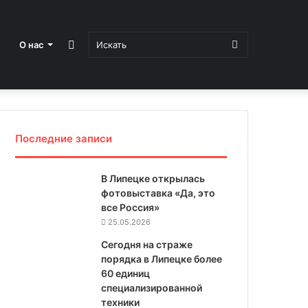
Sidebar
Искать
О нас
Последние записи
В Липецке открылась
фотовыставка «Да, это
все Россия»
25.05.2026
Сегодня на страже
порядка в Липецке более
60 единиц
специализированной
техники