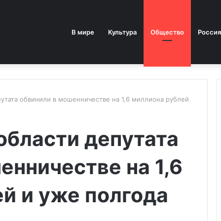
В мире
Культура
Общество
Россия
путата обвинили в мошенничестве на 1,6 миллиона рублей
области депутата
енничестве на 1,6
й и уже полгода