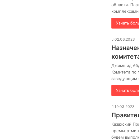
области. Пл
комплексами
Узнать бол
02.06.2023
Назначе
комитета
Джамшид Абд
Комитета по 
заведующим 
Узнать бол
19.03.2023
Правител
Казахский Пр
премьер-мини
будем выпол