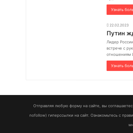
Узнать бол
22.02.2023
Путин ж
Лидер России
встрече с р
отношениям 
Узнать бол
Отправляя любую форму на сайте, вы соглашаетесь
nofollow) гиперссылки на сайт. Ознакомьтесь с пра
мн