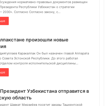
обсуждения нормативно-правовых документов размещен
 Президента Республики Узбекистан о стратегии
— 2030». Согласно Согласно закону, с…
ьше
алпакстане произошли новые
ния
иятуллаев Каракалпак Он был назначен главой Аппарата
 Совета Эстонской Республики. До этого работал
отделом контроля исполнительской дисциплины…
ьше
Президент Узбекистана отправится в
скую область
идент Шавкат Мирзиёев посетит заказы Ташкентской