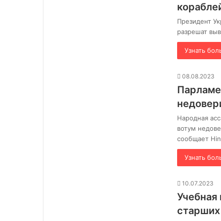
корабле
Президент Ук
разрешат выв
Узнать бол
08.08.2023
Парламе
недовер
Народная асс
вотум недов
сообщает Hi
Узнать бол
10.07.2023
Учебная 
старших