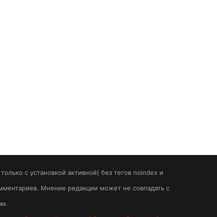
олько с установкой активной( без тегов noindex и
комментариев. Мнение редакции может не совпадать с
ам.