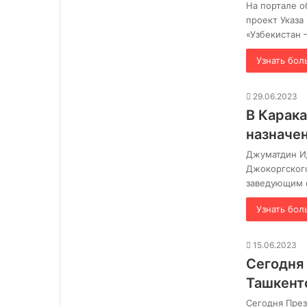
На портале 
проект Указа
«Узбекистан 
Узнать бол
29.06.2023
В Карак
назначе
Джуматдин Ид
Джокоргского
заведующим 
Узнать бол
15.06.2023
Сегодня 
Ташкент
Сегодня През