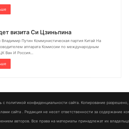
ьше
дет визита Си Цзиньпина
 Владимир Путин Коммунистическая партия Китай На
уководителем аппарата Комиссии по международным
ЦК Ван И Россия…
ьше
 с политикой конфиденциальности сайта. Копирование разрешено, т
вилами сайта . Редакция не несет ответственности за содержание 
ением авторов. Все права на материалы принадлежат их владельц