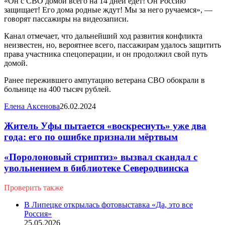
«Он с СВО домой всего на 14 дней едет! Он Россию
защищает! Его дома родные ждут! Мы за него ручаемся», —
говорят пассажиры на видеозаписи.
Канал отмечает, что дальнейший ход развития конфликта
неизвестен, но, вероятнее всего, пассажирам удалось защитить
права участника спецоперации, и он продолжил свой путь
домой.
Ранее пережившего ампутацию ветерана СВО обокрали в
больнице на 400 тысяч рублей.
Елена Аксенова
26.02.2024
Житель Уфы пытается «воскреснуть» уже два
года: его по ошибке признали мёртвым
«Поролоновый стриптиз» вызвал скандал с
увольнением в библиотеке Северодвинска
Проверить также
Close
В Липецке открылась фотовыставка «Да, это все
Россия»
25.05.2026