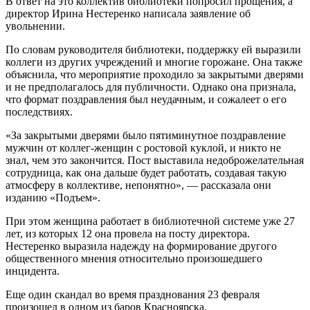
В ответ на это коллектив библиотеки попросил прощения, а
директор Ирина Нестеренко написала заявление об
увольнении.
По словам руководителя библиотеки, поддержку ей выразили
коллеги из других учреждений и многие горожане. Она также
объяснила, что мероприятие проходило за закрытыми дверями
и не предполагалось для публичности. Однако она признала,
что формат поздравления был неудачным, и сожалеет о его
последствиях.
«За закрытыми дверями было пятиминутное поздравление
мужчин от коллег-женщин с ростовой куклой, и никто не
знал, чем это закончится. Пост выставила недоброжелательная
сотрудница, как она дальше будет работать, создавая такую
атмосферу в коллективе, непонятно», — рассказала они
изданию «Подъем».
При этом женщина работает в библиотечной системе уже 27
лет, из которых 12 она провела на посту директора.
Нестеренко выразила надежду на формирование другого
общественного мнения относительно произошедшего
инцидента.
Еще один скандал во время празднования 23 февраля
произошел в одном из баров Красноярска.