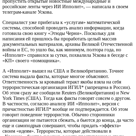
пропустить открытые новостные международные и
российские ленты через ИИ Ипполит», — написала в своем
телеграм-канале Ускова.
Специалист уже прибегала к «услугам» математической
системы, способной проводить анализ информации, когда
готовила свою книгу «Этюды Черни». Поскольку для
написания ей пришлось бы проработать целый массив
документальных материалов, архивы Великой Отечественной
войны и ЕС, то ушло бы, как минимум, полтора года, но
«Ипполит» справился за сутки, похвалила Ускова в беседе с
«КП» своего «помощника».
А «Ипполит» вышел на США и Великобританию. Точнее
система выдала факты, которые многое объясняют.
Ответственность за кровавый теракт якобы взяла на себя
террористическая организация ИГИЛ* (запрещена в России).
Об этом сразу же сообщили Reuters (Великобритания) и New
York Times (США). Тогда как факты говорят совсем о другом.
В частности, согласно анализу ИИ «Ипполит», версия с
причастностью ИГИЛ* вообще не подтверждается. Об этом
говорит поведение террористов. Обычно сторонники
организации не пытаются сбежать, а бьются до конца, да часто
еще и самоподрыв совершают, чтобы придать «эффекта»
своим «идеям». Террористы, которые действовали в