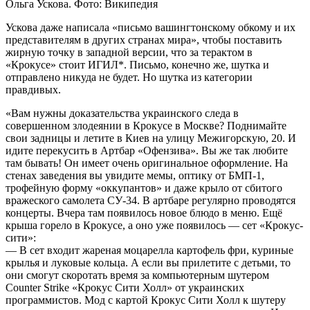
Ольга Ускова. Фото: Википедия
Ускова даже написала «письмо вашингтонскому обкому и их
представителям в других странах мира», чтобы поставить
жирную точку в западной версии, что за терактом в
«Крокусе» стоит ИГИЛ*. Письмо, конечно же, шутка и
отправлено никуда не будет. Но шутка из категории
правдивых.
«Вам нужны доказательства украинского следа в
совершенном злодеянии в Крокусе в Москве? Поднимайте
свои задницы и летите в Киев на улицу Межигорскую, 20. И
идите перекусить в Артбар «Офензива». Вы же так любите
там бывать! Он имеет очень оригинальное оформление. На
стенах заведения вы увидите мемы, оптику от БМП-1,
трофейную форму «оккупантов» и даже крыло от сбитого
вражеского самолета СУ-34. В артбаре регулярно проводятся
концерты. Вчера там появилось новое блюдо в меню. Ещё
крыша горело в Крокусе, а оно уже появилось — сет «Крокус-
сити»:
— В сет входит жареная моцарелла картофель фри, куриные
крылья и луковые кольца. А если вы прилетите с детьми, то
они смогут скоротать время за компьютерным шутером
Counter Strike «Крокус Сити Холл» от украинских
программистов. Мод с картой Крокус Сити Холл к шутеру