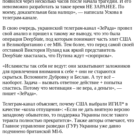
появился через несколько часов после начала трагедии. И его
невозможно разработать за такое время НЕ ЗАРАНЕЕ. По
моему, доказательная база налицо», — написала Ускова в
телеграм-канале.
В свою очередь, украинский телеграм-канал «ЗеРада» провел
свой анализ и пришел к такому же выводу, что это была
операция DeepState, под которым понимают часть элит США
и Великобританию с ее MI6. Тем более, что перед самой своей
отставкой Виктория Нуланд как яркий представитель
DeepState хвасталась, что Путина ждут «сюрпризы».
«Исламисты так себя не ведут: они захватывают заложников
для привлечения внимания к себе + они не стараются
скрыться. Вспомните Дубровку и Беслан. А тут всё –
наоборот. Задача – вызвать ответное действие + попытка
спастись. Потому что мотивация – не вера, а деньги», —
пишет «ЗеРада».
Телеграм-канал объясняет, почему США выбрали ИГИЛ* в
качестве «козла отпущения»: «Если не дать внятную версию
западному обывателю, то поддержка Украины после такого
теракта полностью прекратится». Также авторы отмечают, что
Главное управление разведки (ГУР) Украины уже давно
подчинено британской MI-6.