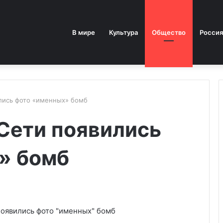
В мире
Культура
Общество
Россия
ились фото «именных» бомб
 Сети появились
» бомб