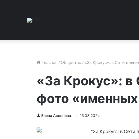
Главная
/
Общество
/
«За Крокус»: в Сети появ
«За Крокус»: в
фото «именных
Елена Аксенова
25.03.2024