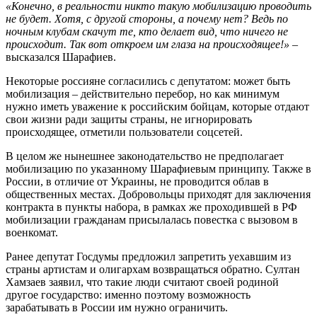
«Конечно, в реальности никто такую мобилизацию проводить
не будет. Хотя, с другой стороны, а почему нет? Ведь по
ночным клубам скачут те, кто делает вид, что ничего не
происходит. Так вот откроем им глаза на происходящее!»
–
высказался Шарафиев.
Некоторые россияне согласились с депутатом: может быть
мобилизация – действительно перебор, но как минимум
нужно иметь уважение к российским бойцам, которые отдают
свои жизни ради защиты страны, не игнорировать
происходящее, отметили пользователи соцсетей.
В целом же нынешнее законодательство не предполагает
мобилизацию по указанному Шарафиевым принципу. Также в
России, в отличие от Украины, не проводится облав в
общественных местах. Добровольцы приходят для заключения
контракта в пункты набора, в рамках же проходившей в РФ
мобилизации гражданам присылалась повестка с вызовом в
военкомат.
Ранее депутат Госдумы предложил запретить уехавшим из
страны артистам и олигархам возвращаться обратно. Султан
Хамзаев заявил, что такие люди считают своей родиной
другое государство: именно поэтому возможность
зарабатывать в России им нужно ограничить.