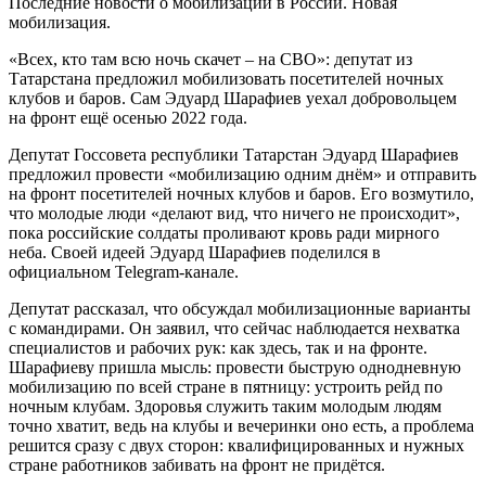
«Всех, кто там всю ночь скачет – на СВО»: депутат из
Татарстана предложил мобилизовать посетителей ночных
клубов и баров. Сам Эдуард Шарафиев уехал добровольцем
на фронт ещё осенью 2022 года.
Депутат Госсовета республики Татарстан Эдуард Шарафиев
предложил провести «мобилизацию одним днём» и отправить
на фронт посетителей ночных клубов и баров. Его возмутило,
что молодые люди «делают вид, что ничего не происходит»,
пока российские солдаты проливают кровь ради мирного
неба. Своей идеей Эдуард Шарафиев поделился в
официальном Telegram-канале.
Депутат рассказал, что обсуждал мобилизационные варианты
с командирами. Он заявил, что сейчас наблюдается нехватка
специалистов и рабочих рук: как здесь, так и на фронте.
Шарафиеву пришла мысль: провести быструю однодневную
мобилизацию по всей стране в пятницу: устроить рейд по
ночным клубам. Здоровья служить таким молодым людям
точно хватит, ведь на клубы и вечеринки оно есть, а проблема
решится сразу с двух сторон: квалифицированных и нужных
стране работников забивать на фронт не придётся.