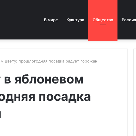
В мире
Культура
Общество
Россия
ом цвету: прошлогодняя посадка радует горожан
 в яблоневом
одняя посадка
н