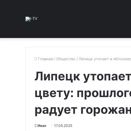
Главная
/
Общество
/
Липецк утопает в яблонев
Липецк утопает
цвету: прошлог
радует горожа
Иван
17.05.2025