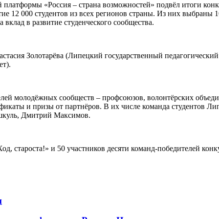
 платформы «Россия – страна возможностей» подвёл итоги конку
тие 12 000 студентов из всех регионов страны. Из них выбраны 
 вклад в развитие студенческого сообщества.
настасия Золотарёва (Липецкий государственный педагогически
т).
телей молодёжных сообществ – профсоюзов, волонтёрских объед
икаты и призы от партнёров. В их числе команда студентов Ли
шкуль, Дмитрий Максимов.
д, староста!» и 50 участников десяти команд-победителей конк
и