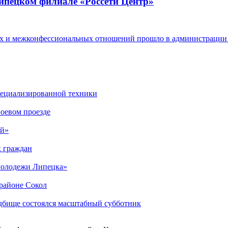
липецком филиале «Россети Центр»
ых и межконфессиональных отношений прошло в администрации
специализированной техники
оевом проезде
ый»
х граждан
 молодежи Липецка»
орайоне Сокол
дбище состоялся масштабный субботник