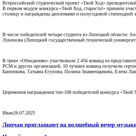
Всероссийский студенческий проект «Твой Ход» президентской
В первом модуле конкурса «Твой Ход, староста!» приняли учас
столицу и награждены дипломами и полугодовой стипендией за
В числе победителей четыре студента из Липецкой области: А
Лукинова (Липецкий государственный технический университе
В треке «Объединяю» участвовали 2 456 команд из представи
РСМ и других организаций. 10 лучших команд получили сертиф
Банникова, Татьяна Егупова, Полина Знаменщикова, Елена Ла
Церемония награждения топ-100 победителей конкурса «Твой Хо
Иван
26.07.2025
Липчан приглашают на волшебный вечер музык