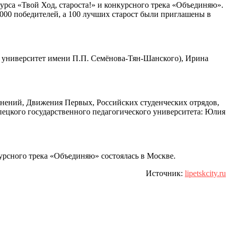
рса «Твой Ход, староста!» и конкурсного трека «Объединяю».
1000 победителей, а 100 лучших старост были приглашены в
й университет имени П.П. Семёнова-Тян-Шанского), Ирина
инений, Движения Первых, Российских студенческих отрядов,
пецкого государственного педагогического университета: Юлия
урсного трека «Объединяю» состоялась в Москве.
Источник:
lipetskcity.ru