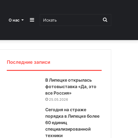
Sidebar
Искать
О нас
Последние записи
В Липецке открылась
фотовыставка «Да, это
все Россия»
25.05.2026
Сегодня на страже
порядка в Липецке более
60 единиц
специализированной
техники