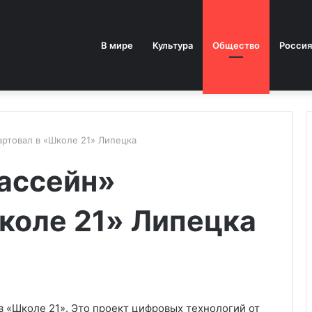
В мире
Культура
Общество
Россия
ртовал в «Школе 21» Липецка
ассейн»
коле 21» Липецка
в «Школе 21». Это проект цифровых технологий от