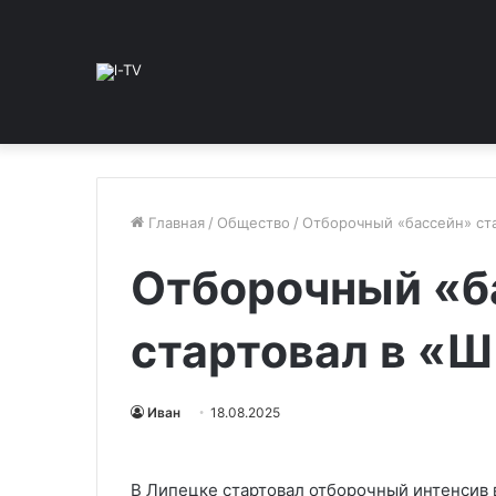
Главная
/
Общество
/
Отборочный «бассейн» ста
Отборочный «б
стартовал в «Ш
Иван
18.08.2025
В Липецке стартовал отборочный интенсив 