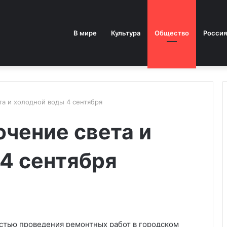
В мире
Культура
Общество
Россия
а и холодной воды 4 сентября
чение света и
4 сентября
мостью проведения ремонтных работ в городском