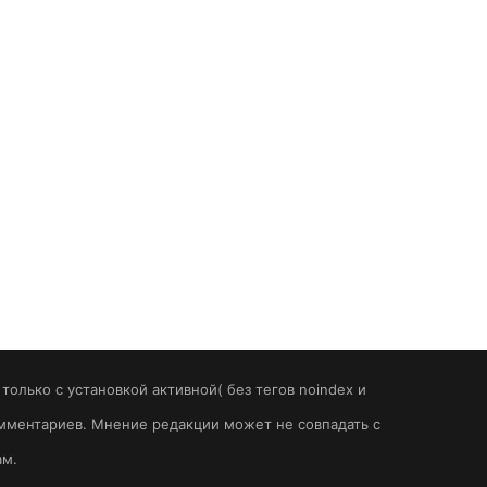
олько с установкой активной( без тегов noindex и
комментариев. Мнение редакции может не совпадать с
ам.