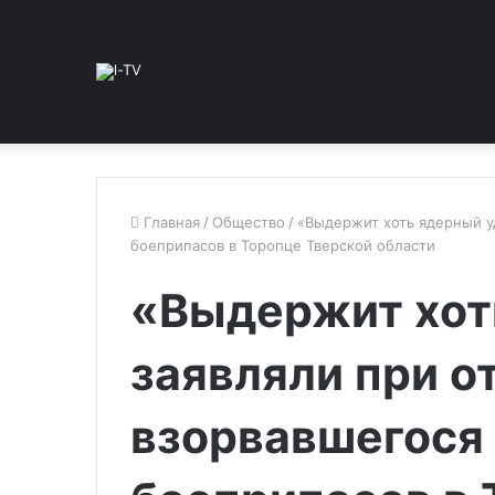
Главная
/
Общество
/
«Выдержит хоть ядерный у
боеприпасов в Торопце Тверской области
«Выдержит хот
заявляли при о
взорвавшегося