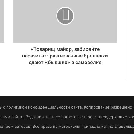
«Товарищ майор, забирайте
паразита»: разгневанные брошенки
сдают «бывших» в самоволке
 с политикой конфиденциальности сайта. Копирование разрешено, т
вилами сайта . Редакция не несет ответственности за содержание 
ением авторов. Все права на материалы принадлежат их владельц