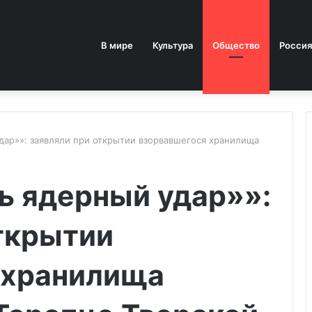
В мире
Культура
Общество
Россия
дар»»: заявляли при открытии взорвавшегося хранилища
ь ядерный удар»»:
ткрытии
 хранилища