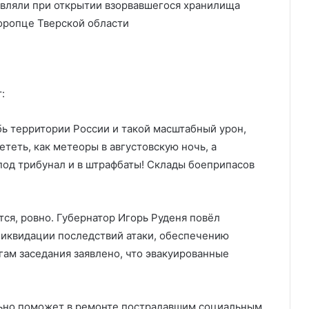
:
бь территории России и такой масштабный урон,
теть, как метеоры в августовскую ночь, а
од трибунал и в штрафбаты! Склады боеприпасов
тся, ровно. Губернатор Игорь Руденя повёл
ликвидации последствий атаки, обеспечению
гам заседания заявлено, что эвакуированные
льно поможет в ремонте пострадавшим социальным