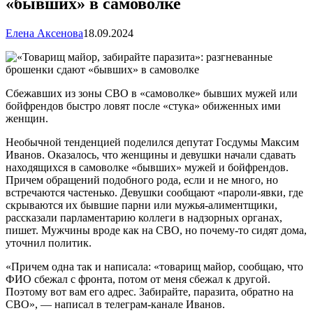
«бывших» в самоволке
Елена Аксенова
18.09.2024
Сбежавших из зоны СВО в «самоволке» бывших мужей или
бойфрендов быстро ловят после «стука» обиженных ими
женщин.
Необычной тенденцией поделился депутат Госдумы Максим
Иванов. Оказалось, что женщины и девушки начали сдавать
находящихся в самоволке «бывших» мужей и бойфрендов.
Причем обращений подобного рода, если и не много, но
встречаются частенько. Девушки сообщают «пароли-явки, где
скрываются их бывшие парни или мужья-алиментщики,
рассказали парламентарию коллеги в надзорных органах,
пишет. Мужчины вроде как на СВО, но почему-то сидят дома,
уточнил политик.
«Причем одна так и написала: «товарищ майор, сообщаю, что
ФИО сбежал с фронта, потом от меня сбежал к другой.
Поэтому вот вам его адрес. Забирайте, паразита, обратно на
СВО», — написал в телеграм-канале Иванов.