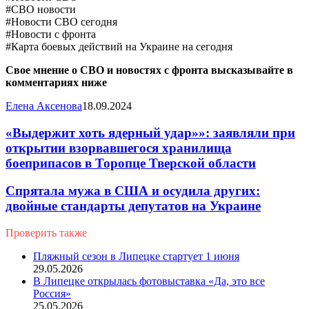
#СВО новости
#Новости СВО сегодня
#Новости с фронта
#Карта боевых действий на Украине на сегодня
Свое мнение о СВО и новостях с фронта высказывайте в
комментариях ниже
Елена Аксенова
18.09.2024
«Выдержит хоть ядерный удар»»: заявляли при
открытии взорвавшегося хранилища
боеприпасов в Торопце Тверской области
Спрятала мужа в США и осудила других:
двойные стандарты депутатов на Украине
Проверить также
Close
Пляжный сезон в Липецке стартует 1 июня
29.05.2026
В Липецке открылась фотовыставка «Да, это все
Россия»
25.05.2026