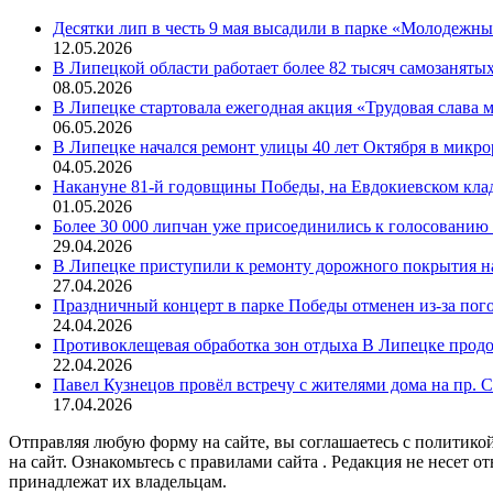
Десятки лип в честь 9 мая высадили в парке «Молодежн
12.05.2026
В Липецкой области работает более 82 тысяч самозаняты
08.05.2026
В Липецке стартовала ежегодная акция «Трудовая слава
06.05.2026
В Липецке начался ремонт улицы 40 лет Октября в микр
04.05.2026
Накануне 81-й годовщины Победы, на Евдокиевском кла
01.05.2026
Более 30 000 липчан уже присоединились к голосованию 
29.04.2026
В Липецке приступили к ремонту дорожного покрытия н
27.04.2026
Праздничный концерт в парке Победы отменен из-за пог
24.04.2026
Противоклещевая обработка зон отдыха В Липецке прод
22.04.2026
Павел Кузнецов провёл встречу с жителями дома на пр. 
17.04.2026
Отправляя любую форму на сайте, вы соглашаетесь с политикой
на сайт. Ознакомьтесь с правилами сайта . Редакция не несет 
принадлежат их владельцам.