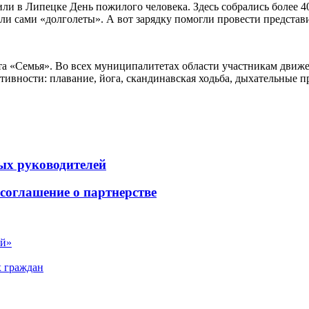
в Липецке День пожилого человека. Здесь собрались более 40
 сами «долголеты». А вот зарядку помогли провести представи
та «Семья». Во всех муниципалитетах области участникам движе
тивности: плавание, йога, скандинавская ходьба, дыхательные пр
ых руководителей
соглашение о партнерстве
ый»
х граждан