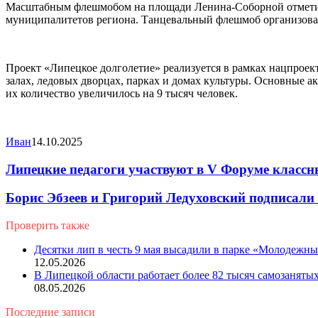
Масштабным флешмобом на площади Ленина-Соборной отметили 
муниципалитетов региона. Танцевальный флешмоб организовали
Проект «Липецкое долголетие» реализуется в рамках нацпроек
залах, ледовых дворцах, парках и домах культуры. Основные ак
их количество увеличилось на 9 тысяч человек.
Иван
14.10.2025
Липецкие педагоги участвуют в V Форуме классн
Борис Эбзеев и Григорий Ледуховский подписали 
Проверить также
Close
Десятки лип в честь 9 мая высадили в парке «Молодежн
12.05.2026
В Липецкой области работает более 82 тысяч самозаняты
08.05.2026
Последние записи