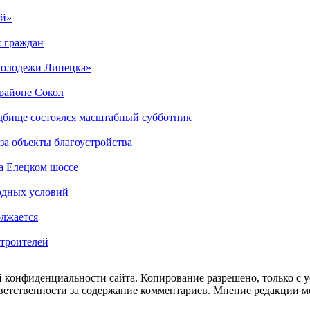
ый»
х граждан
 молодежи Липецка»
орайоне Сокол
дбище состоялся масштабный субботник
за объекты благоустройства
а Елецком шоссе
одных условий
олжается
Строителей
 конфиденциальности сайта. Копирование разрешено, только с ус
ответственности за содержание комментариев. Мнение редакции м