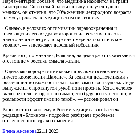
Парламентарий добавил, что медицина находится на грани
катастрофы. Со ссылкой на статистику, полученную от
медиков, он отметил, что 30% женщин детородного возраста
не могут рожать по медицинским показаниям.
«Однако, в условиях оптимизации здравоохранения и
превращения его в здравозахоронение, естественно, это
никого не интересует, по крайней мере на политическом
уровне», — утверждает народный избранник.
Кроме того, по мнению Делягина, на демографии сказывается
отсутствие у россиян смысла жизни.
«Одичалая бюрократия не может предложить населению
ничего кроме песни Шамана». За редкими исключениями у
россиян нет возможности быть хозяевами своей судьбы. Люди
вынуждены с протянутой рукой идти просить. Когда человек
включает телевизор, он понимает, что будущего у него нет, в
реальности эффект именно такой», — резюмировал он.
Ранее в статье «почему в России медицина загибается»
редакция «Блокнота» подробно разбирала проблемы
отечественного здравоохранения.
Елена Аксенова
22.11.2023