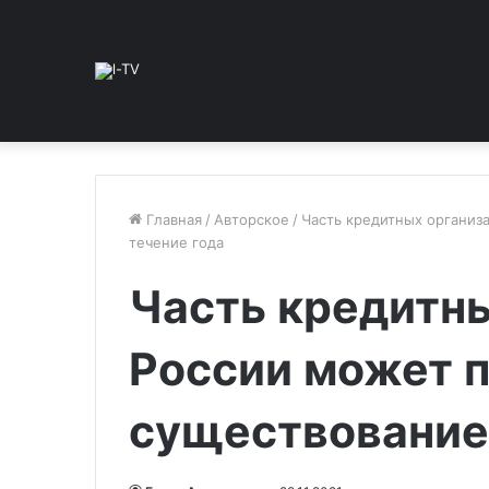
Главная
/
Авторское
/
Часть кредитных организ
течение года
Часть кредитн
России может п
существование 