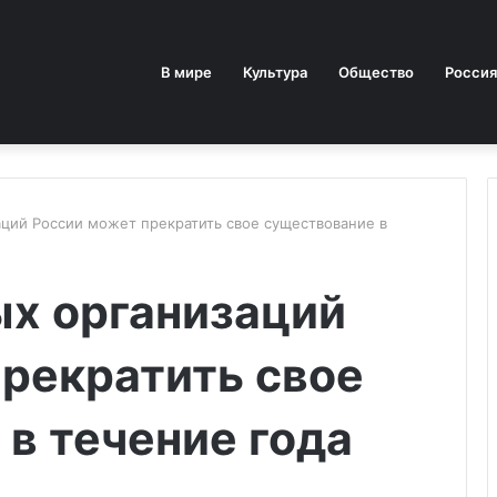
В мире
Культура
Общество
Россия
аций России может прекратить свое существование в
ых организаций
рекратить свое
в течение года